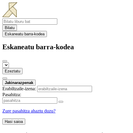
Bilatu
Eskaneatu barra-kodea
Eskaneatu barra-kodea
Ezeztatu
Jakinarazpenak
Erabiltzaile-izena:
Pasahitza:
Zure pasahitza ahaztu duzu?
Hasi saioa