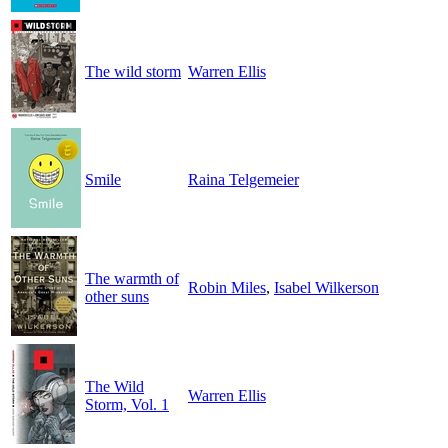
The wild storm
Warren Ellis
Smile
Raina Telgemeier
The warmth of
Robin Miles
,
Isabel Wilkerson
other suns
The Wild
Warren Ellis
Storm, Vol. 1