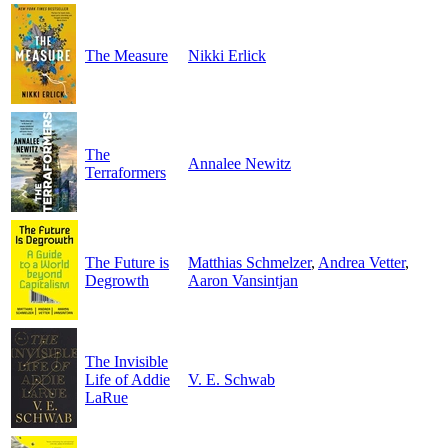
The Measure
Nikki Erlick
The
Annalee Newitz
Terraformers
The Future is
Matthias Schmelzer
,
Andrea Vetter
,
Degrowth
Aaron Vansintjan
The Invisible
Life of Addie
V. E. Schwab
LaRue