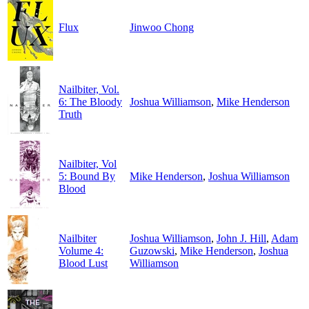
Flux
Jinwoo Chong
Nailbiter, Vol.
6: The Bloody
Joshua Williamson
,
Mike Henderson
Truth
Nailbiter, Vol
5: Bound By
Mike Henderson
,
Joshua Williamson
Blood
Nailbiter
Joshua Williamson
,
John J. Hill
,
Adam
Volume 4:
Guzowski
,
Mike Henderson
,
Joshua
Blood Lust
Williamson