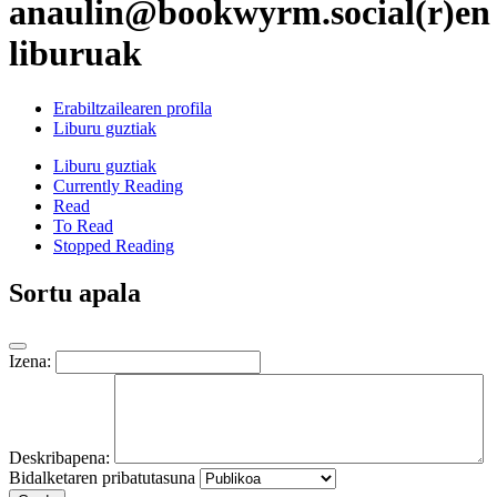
anaulin@bookwyrm.social(r)en
liburuak
Erabiltzailearen profila
Liburu guztiak
Liburu guztiak
Currently Reading
Read
To Read
Stopped Reading
Sortu apala
Izena:
Deskribapena:
Bidalketaren pribatutasuna