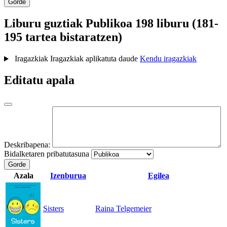
Gorde
Liburu guztiak
Publikoa
198 liburu (181-
195 tartea bistaratzen)
Iragazkiak
Iragazkiak aplikatuta daude
Kendu iragazkiak
Editatu apala
Deskribapena:
Bidalketaren pribatutasuna
Gorde
Azala
Izenburua
Egilea
Sisters
Raina Telgemeier