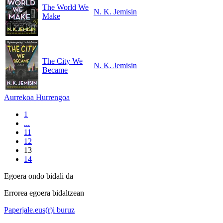
The World We
N. K. Jemisin
Make
The City We
N. K. Jemisin
Became
Aurrekoa
Hurrengoa
1
...
11
12
13
14
Egoera ondo bidali da
Errorea egoera bidaltzean
Paperjale.eus(r)i buruz