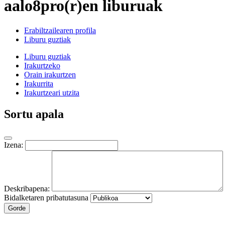
aalo8pro(r)en liburuak
Erabiltzailearen profila
Liburu guztiak
Liburu guztiak
Irakurtzeko
Orain irakurtzen
Irakurrita
Irakurtzeari utzita
Sortu apala
Izena:
Deskribapena:
Bidalketaren pribatutasuna
Gorde