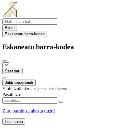
Bilatu
Eskaneatu barra-kodea
Eskaneatu barra-kodea
Ezeztatu
Jakinarazpenak
Erabiltzaile-izena:
Pasahitza:
Zure pasahitza ahaztu duzu?
Hasi saioa