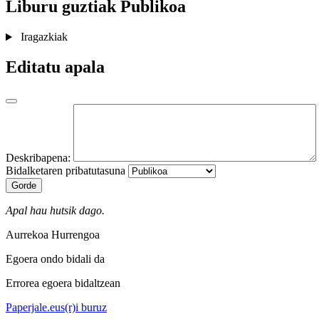
Liburu guztiak
Publikoa
Iragazkiak
Editatu apala
Deskribapena:
Bidalketaren pribatutasuna
Gorde
Apal hau hutsik dago.
Aurrekoa
Hurrengoa
Egoera ondo bidali da
Errorea egoera bidaltzean
Paperjale.eus(r)i buruz