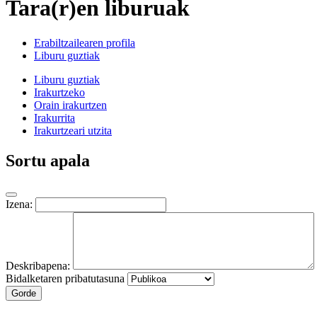
Tara(r)en liburuak
Erabiltzailearen profila
Liburu guztiak
Liburu guztiak
Irakurtzeko
Orain irakurtzen
Irakurrita
Irakurtzeari utzita
Sortu apala
Izena:
Deskribapena:
Bidalketaren pribatutasuna
Gorde