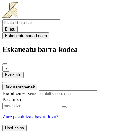
Bilatu
Eskaneatu barra-kodea
Eskaneatu barra-kodea
Ezeztatu
Jakinarazpenak
Erabiltzaile-izena:
Pasahitza:
Zure pasahitza ahaztu duzu?
Hasi saioa