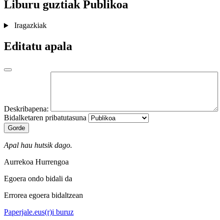
Liburu guztiak
Publikoa
Iragazkiak
Editatu apala
Deskribapena:
Bidalketaren pribatutasuna
Gorde
Apal hau hutsik dago.
Aurrekoa
Hurrengoa
Egoera ondo bidali da
Errorea egoera bidaltzean
Paperjale.eus(r)i buruz