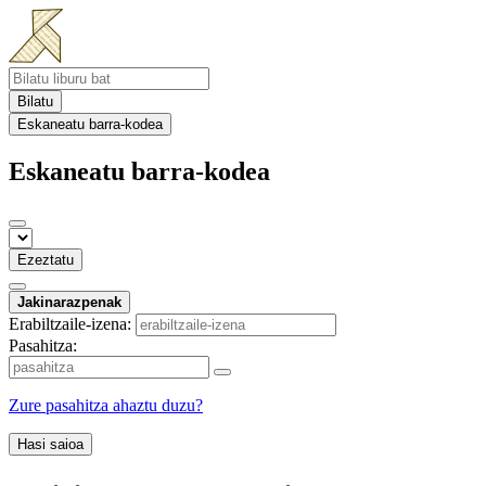
Bilatu
Eskaneatu barra-kodea
Eskaneatu barra-kodea
Ezeztatu
Jakinarazpenak
Erabiltzaile-izena:
Pasahitza:
Zure pasahitza ahaztu duzu?
Hasi saioa