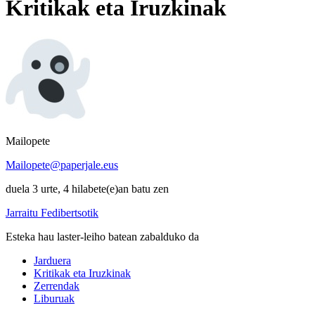
Kritikak eta Iruzkinak
Mailopete
Mailopete@paperjale.eus
duela 3 urte, 4 hilabete(e)an batu zen
Jarraitu Fedibertsotik
Esteka hau laster-leiho batean zabalduko da
Jarduera
Kritikak eta Iruzkinak
Zerrendak
Liburuak