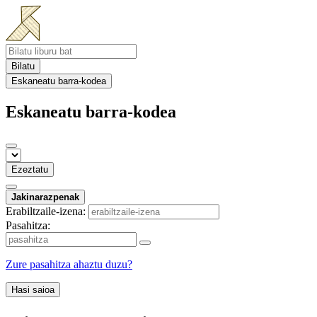
Bilatu
Eskaneatu barra-kodea
Eskaneatu barra-kodea
Ezeztatu
Jakinarazpenak
Erabiltzaile-izena:
Pasahitza:
Zure pasahitza ahaztu duzu?
Hasi saioa