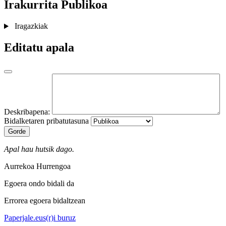
Irakurrita
Publikoa
Iragazkiak
Editatu apala
Deskribapena:
Bidalketaren pribatutasuna
Gorde
Apal hau hutsik dago.
Aurrekoa
Hurrengoa
Egoera ondo bidali da
Errorea egoera bidaltzean
Paperjale.eus(r)i buruz