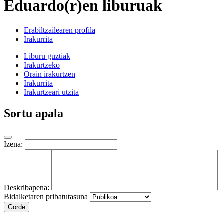
Eduardo(r)en liburuak
Erabiltzailearen profila
Irakurrita
Liburu guztiak
Irakurtzeko
Orain irakurtzen
Irakurrita
Irakurtzeari utzita
Sortu apala
Izena:
Deskribapena:
Bidalketaren pribatutasuna
Gorde