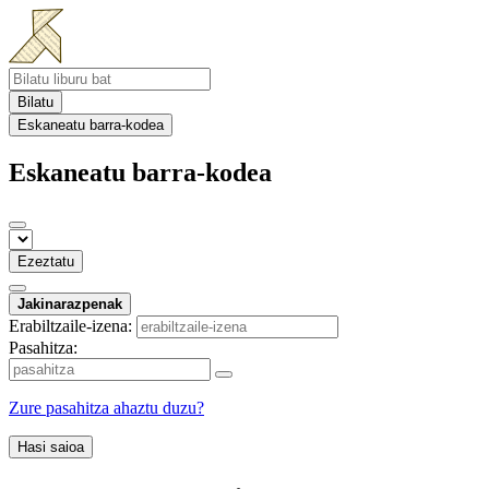
Bilatu
Eskaneatu barra-kodea
Eskaneatu barra-kodea
Ezeztatu
Jakinarazpenak
Erabiltzaile-izena:
Pasahitza:
Zure pasahitza ahaztu duzu?
Hasi saioa