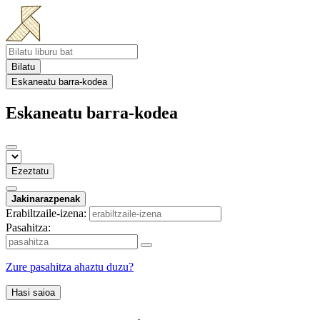
Bilatu
Eskaneatu barra-kodea
Eskaneatu barra-kodea
Ezeztatu
Jakinarazpenak
Erabiltzaile-izena:
Pasahitza:
Zure pasahitza ahaztu duzu?
Hasi saioa