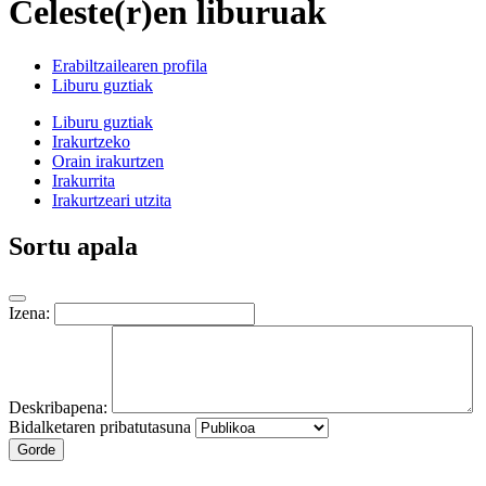
Celeste(r)en liburuak
Erabiltzailearen profila
Liburu guztiak
Liburu guztiak
Irakurtzeko
Orain irakurtzen
Irakurrita
Irakurtzeari utzita
Sortu apala
Izena:
Deskribapena:
Bidalketaren pribatutasuna
Gorde