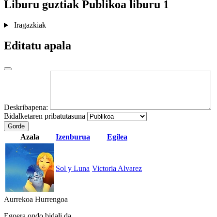
Liburu guztiak
Publikoa
liburu 1
Iragazkiak
Editatu apala
Deskribapena:
Bidalketaren pribatutasuna
Gorde
Azala
Izenburua
Egilea
Sol y Luna
Victoria Alvarez
Aurrekoa
Hurrengoa
Egoera ondo bidali da