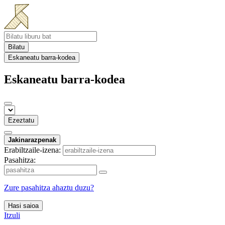
Bilatu
Eskaneatu barra-kodea
Eskaneatu barra-kodea
Ezeztatu
Jakinarazpenak
Erabiltzaile-izena:
Pasahitza:
Zure pasahitza ahaztu duzu?
Hasi saioa
Itzuli