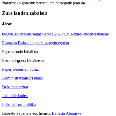
Nafarroako gobernu berrian, eta horregatik joan da …
Zure landen zabalera
4 izar
blogak.goiena.eus/sagasti-etxea/2023/12/16/zure-landen-zabalera/
Erantzun
Bultzatu egoera
Atsegin egoera
Egoera ondo bidali da
Errorea egoera bidaltzean
Paperjale.eus(r)i buruz
Administratzaileari idatzi
Dokumentazioa
Jokabide-kodea
Pribatutasun-politika
Babestu Paperjale.eus hemen:
Babestu Abaraska