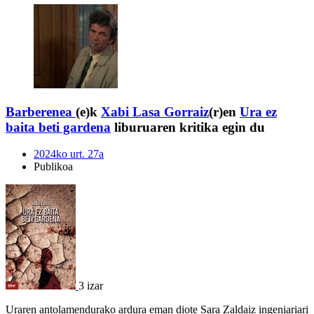
Barberenea
(e)k
Xabi Lasa Gorraiz
(r)en
Ura ez
baita beti gardena
liburuaren kritika egin du
2024ko urt. 27a
Publikoa
3 izar
Uraren antolamendurako ardura eman diote Sara Zaldaiz ingeniariari