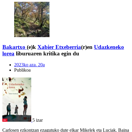
Bakartxo
(e)k
Xabier Etxeberria
(r)en
Udazkeneko
lorea
liburuaren kritika egin du
2023ko aza. 20a
Publikoa
5 izar
Carlosen ezkontzan ezagutuko dute elkar Mikelek eta Luciak. Baina