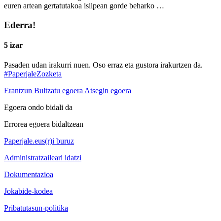
euren artean gertatutakoa isilpean gorde beharko …
Ederra!
5 izar
Pasaden udan irakurri nuen. Oso erraz eta gustora irakurtzen da.
#PaperjaleZozketa
Erantzun
Bultzatu egoera
Atsegin egoera
Egoera ondo bidali da
Errorea egoera bidaltzean
Paperjale.eus(r)i buruz
Administratzaileari idatzi
Dokumentazioa
Jokabide-kodea
Pribatutasun-politika