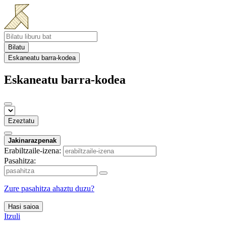
Bilatu
Eskaneatu barra-kodea
Eskaneatu barra-kodea
Ezeztatu
Jakinarazpenak
Erabiltzaile-izena:
Pasahitza:
Zure pasahitza ahaztu duzu?
Hasi saioa
Itzuli