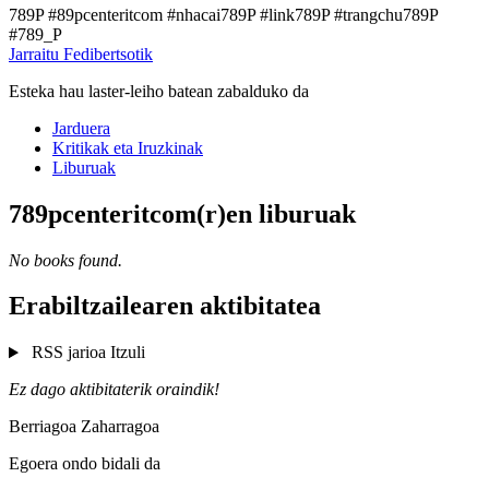
789P #89pcenteritcom #nhacai789P #link789P #trangchu789P
#789_P
Jarraitu Fedibertsotik
Esteka hau laster-leiho batean zabalduko da
Jarduera
Kritikak eta Iruzkinak
Liburuak
789pcenteritcom(r)en liburuak
No books found.
Erabiltzailearen aktibitatea
RSS jarioa
Itzuli
Ez dago aktibitaterik oraindik!
Berriagoa
Zaharragoa
Egoera ondo bidali da