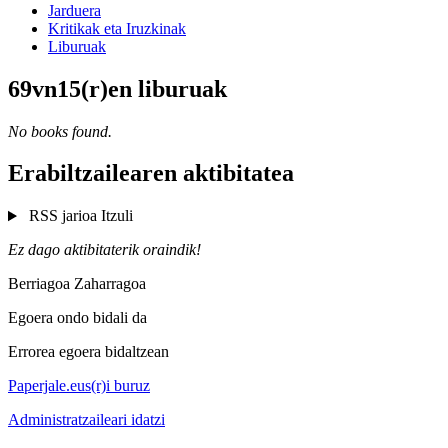
Jarduera
Kritikak eta Iruzkinak
Liburuak
69vn15(r)en liburuak
No books found.
Erabiltzailearen aktibitatea
RSS jarioa
Itzuli
Ez dago aktibitaterik oraindik!
Berriagoa
Zaharragoa
Egoera ondo bidali da
Errorea egoera bidaltzean
Paperjale.eus(r)i buruz
Administratzaileari idatzi