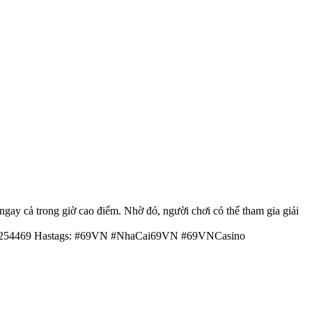
gay cả trong giờ cao điểm. Nhờ đó, người chơi có thể tham gia giải
0983254469 Hastags: #69VN #NhaCai69VN #69VNCasino