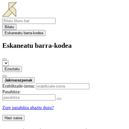
Bilatu
Eskaneatu barra-kodea
Eskaneatu barra-kodea
Ezeztatu
Jakinarazpenak
Erabiltzaile-izena:
Pasahitza:
Zure pasahitza ahaztu duzu?
Hasi saioa