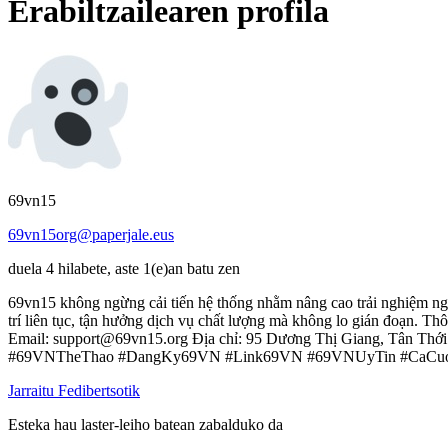
Erabiltzailearen profila
69vn15
69vn15org@paperjale.eus
duela 4 hilabete, aste 1(e)an batu zen
69vn15 không ngừng cải tiến hệ thống nhằm nâng cao trải nghiệm ngườ
trí liên tục, tận hưởng dịch vụ chất lượng mà không lo gián đoạn. Thô
Email: support@69vn15.org Địa chỉ: 95 Dương Thị Giang, Tân Th
#69VNTheThao #DangKy69VN #Link69VN #69VNUyTin #CaC
Jarraitu Fedibertsotik
Esteka hau laster-leiho batean zabalduko da