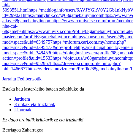
uid-
5093551.html
https://mathlog.info/users/6AVJYGltV0Y2Gb1nkNyb
id=299021
https://manylink.co/@68gamebaiuytincom
https://www.inv
alias=68gamebaiuytincom
https://www.rcuniverse.com/forum/member
nha-cai-
68gamebai
https://www.muvizu.com/Profile/68gamebaiuytincom/Late
master.com/profil/68gamebaiuytincom
https://hanson.net/users/68gam
mod=space&uid=6349757
https://mforum.cari.com.my/home.php?
mod=space&uid=3395473&do=profile
https://participationcitoyenne.
mod=space&uid=3484530
https://doingbusiness.eu/profile/68gameba
action=profile&uid=15533
https://dojour.us/u/68gamebaiuytincom
htt
mod=space&uid=952957
https://dreevoo.com/profile_info.php?
pid=1466677
https://videos.muvizu.com/Profile/68gamebaiuytincom/L
Jarraitu Fedibertsotik
Esteka hau laster-leiho batean zabalduko da
Jarduera
Kritikak eta Iruzkinak
Liburuak
Ez dago oraindik kritikarik ez eta iruzkinik!
Berriagoa
Zaharragoa