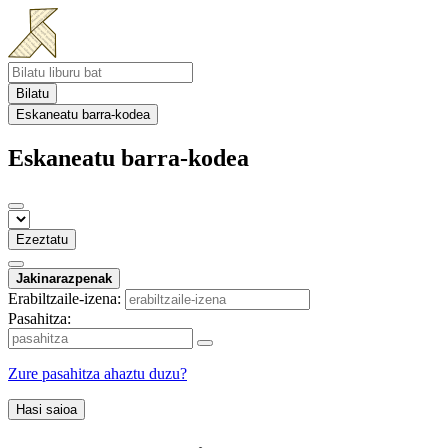
Bilatu
Eskaneatu barra-kodea
Eskaneatu barra-kodea
Ezeztatu
Jakinarazpenak
Erabiltzaile-izena:
Pasahitza:
Zure pasahitza ahaztu duzu?
Hasi saioa