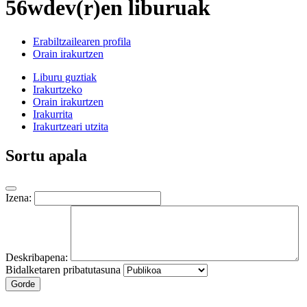
56wdev(r)en liburuak
Erabiltzailearen profila
Orain irakurtzen
Liburu guztiak
Irakurtzeko
Orain irakurtzen
Irakurrita
Irakurtzeari utzita
Sortu apala
Izena:
Deskribapena:
Bidalketaren pribatutasuna
Gorde