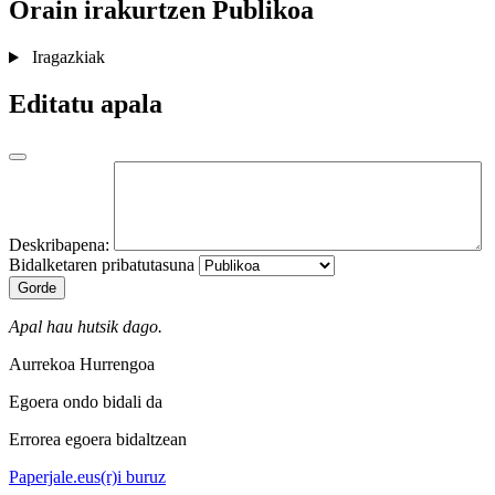
Orain irakurtzen
Publikoa
Iragazkiak
Editatu apala
Deskribapena:
Bidalketaren pribatutasuna
Gorde
Apal hau hutsik dago.
Aurrekoa
Hurrengoa
Egoera ondo bidali da
Errorea egoera bidaltzean
Paperjale.eus(r)i buruz