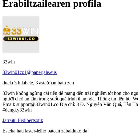
Erabiltzailearen profila
33win
33win01co1@paperjale.eus
duela 3 hilabete, 3 aste(e)an batu zen
33win không ngừng cải tiến để mang đến trải nghiệm tốt hơn cho người
người chơi an tâm trong suốt quá trình tham gia. Thông tin liên hệ: W
Email: support@33win01.co Địa chỉ: 8 Đ. Nguyễn Văn Quá, Tân Th
#dangky33win
Jarraitu Fedibertsotik
Esteka hau laster-leiho batean zabalduko da