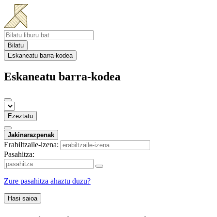
Bilatu
Eskaneatu barra-kodea
Eskaneatu barra-kodea
Ezeztatu
Jakinarazpenak
Erabiltzaile-izena:
Pasahitza:
Zure pasahitza ahaztu duzu?
Hasi saioa