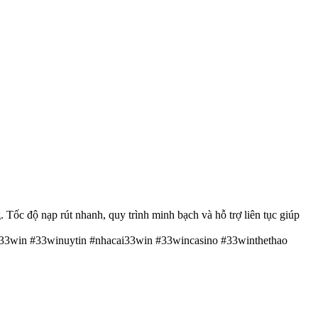
 Tốc độ nạp rút nhanh, quy trình minh bạch và hỗ trợ liên tục giúp
#33win #33winuytin #nhacai33win #33wincasino #33winthethao