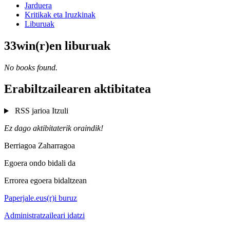
Jarduera
Kritikak eta Iruzkinak
Liburuak
33win(r)en liburuak
No books found.
Erabiltzailearen aktibitatea
RSS jarioa
Itzuli
Ez dago aktibitaterik oraindik!
Berriagoa
Zaharragoa
Egoera ondo bidali da
Errorea egoera bidaltzean
Paperjale.eus(r)i buruz
Administratzaileari idatzi