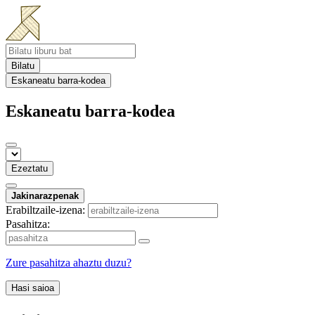
Bilatu
Eskaneatu barra-kodea
Eskaneatu barra-kodea
Ezeztatu
Jakinarazpenak
Erabiltzaile-izena:
Pasahitza:
Zure pasahitza ahaztu duzu?
Hasi saioa