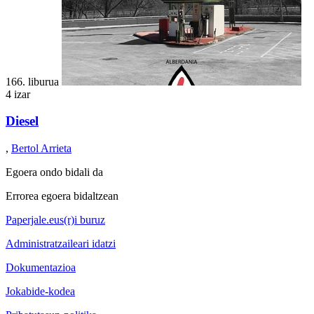
166. liburua
4 izar
Diesel
,
Bertol Arrieta
Egoera ondo bidali da
Errorea egoera bidaltzean
Paperjale.eus(r)i buruz
Administratzaileari idatzi
Dokumentazioa
Jokabide-kodea