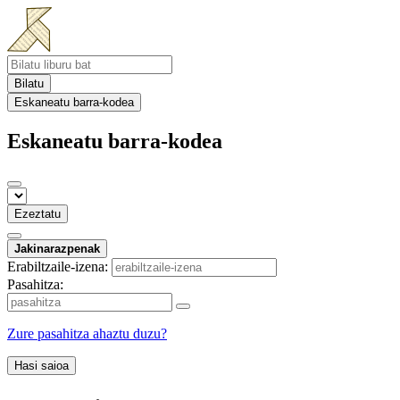
Bilatu
Eskaneatu barra-kodea
Eskaneatu barra-kodea
Ezeztatu
Jakinarazpenak
Erabiltzaile-izena:
Pasahitza:
Zure pasahitza ahaztu duzu?
Hasi saioa