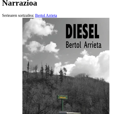
Narrazioa
Seriearen sortzailea:
Bertol Arrieta