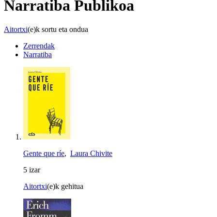
Narratiba
Publikoa
Aitortxi
(e)k sortu eta ondua
Zerrendak
Narratiba
Gente que ríe
,
Laura Chivite
5 izar
Aitortxi
(e)k gehitua