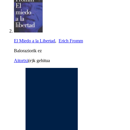
El Miedo a la Libertad
,
Erich Fromm
Baloraziorik ez
Aitortxi
(e)k gehitua