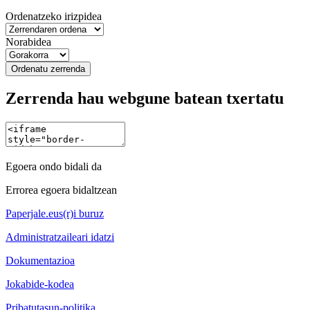
Ordenatzeko irizpidea
Norabidea
Ordenatu zerrenda
Zerrenda hau webgune batean txertatu
Egoera ondo bidali da
Errorea egoera bidaltzean
Paperjale.eus(r)i buruz
Administratzaileari idatzi
Dokumentazioa
Jokabide-kodea
Pribatutasun-politika