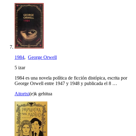
1984
,
George Orwell
5 izar
1984 es una novela política de ficción distópica, escrita por
George Orwell entre 1947 y 1948 y publicada el 8 …
Aitortxi
(e)k gehitua