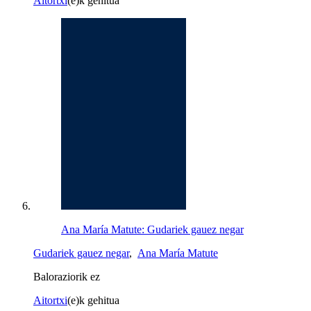
Aitortxi
(e)k gehitua
Ana María Matute: Gudariek gauez negar
Gudariek gauez negar
,
Ana María Matute
Baloraziorik ez
Aitortxi
(e)k gehitua