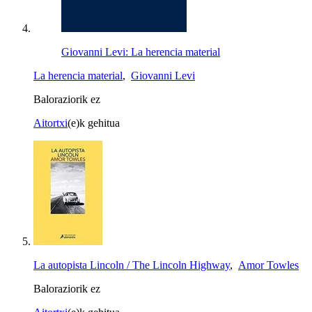
Giovanni Levi: La herencia material
La herencia material
,
Giovanni Levi
Baloraziorik ez
Aitortxi
(e)k gehitua
La autopista Lincoln / The Lincoln Highway
,
Amor Towles
Baloraziorik ez