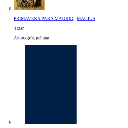
PRIMAVERA PARA MADRID
,
MAGIUS
4 izar
Aitortxi
(e)k gehitua