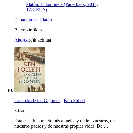
Platón: El banquete (Paperback, 2014,
TAURUS)
El banquete
,
Platón
Baloraziorik ez
Aitortxi
(e)k gehitua
La caida de los Gigantes
,
Ken Follett
3 izar
Esta es la historia de mis abuelos y de los vuestros, de
nuestros padres y de nuestras propias vidas. De …