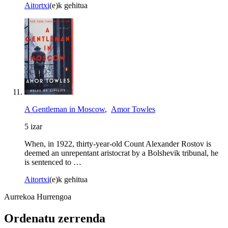
Aitortxi
(e)k gehitua
A Gentleman in Moscow
,
Amor Towles
5 izar
When, in 1922, thirty-year-old Count Alexander Rostov is
deemed an unrepentant aristocrat by a Bolshevik tribunal, he
is sentenced to …
Aitortxi
(e)k gehitua
Aurrekoa
Hurrengoa
Ordenatu zerrenda