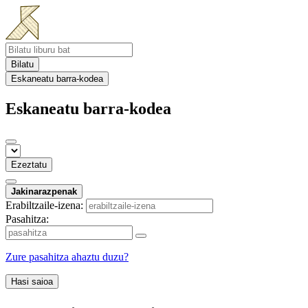
Bilatu
Eskaneatu barra-kodea
Eskaneatu barra-kodea
Ezeztatu
Jakinarazpenak
Erabiltzaile-izena:
Pasahitza:
Zure pasahitza ahaztu duzu?
Hasi saioa