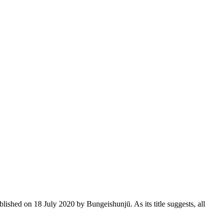
ished on 18 July 2020 by Bungeishunjū. As its title suggests, all