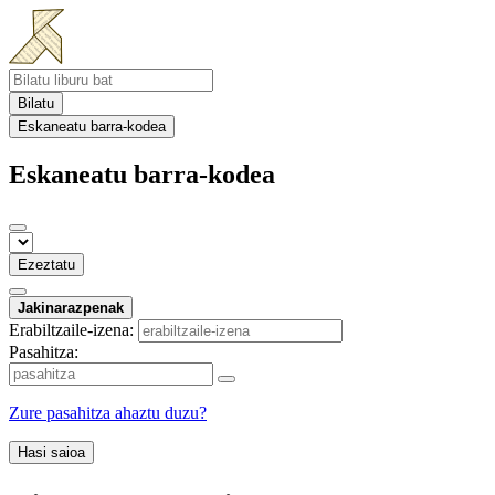
Bilatu
Eskaneatu barra-kodea
Eskaneatu barra-kodea
Ezeztatu
Jakinarazpenak
Erabiltzaile-izena:
Pasahitza:
Zure pasahitza ahaztu duzu?
Hasi saioa