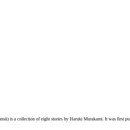
s a collection of eight stories by Haruki Murakami. It was first publ