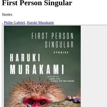
First Person Singular
Stories
,
Philip Gabriel
,
Haruki Murakami