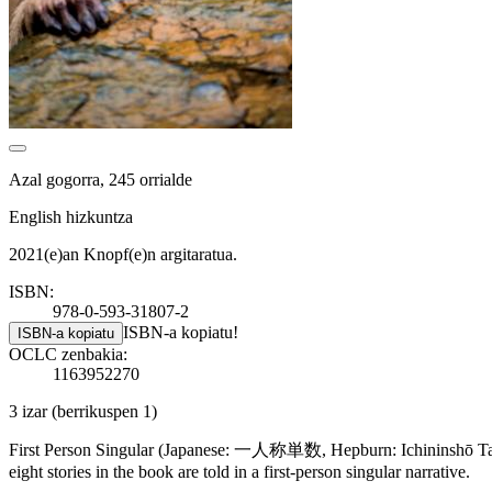
Azal gogorra, 245 orrialde
English hizkuntza
2021(e)an Knopf(e)n argitaratua.
ISBN:
978-0-593-31807-2
ISBN-a kopiatu!
ISBN-a kopiatu
OCLC zenbakia:
1163952270
3 izar
(berrikuspen 1)
First Person Singular (Japanese: 一人称単数, Hepburn: Ichininshō Tansū) i
eight stories in the book are told in a first-person singular narrative.