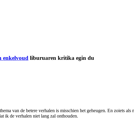
n enkelvoud
liburuaren kritika egin du
 thema van de betere verhalen is misschien het geheugen. En zoiets a
dat ik de verhalen niet lang zal onthouden.