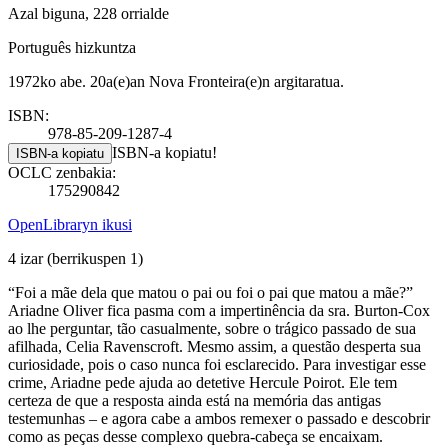
Azal biguna, 228 orrialde
Português hizkuntza
1972ko abe. 20a(e)an Nova Fronteira(e)n argitaratua.
ISBN:
978-85-209-1287-4
ISBN-a kopiatu!
ISBN-a kopiatu
OCLC zenbakia:
175290842
OpenLibraryn ikusi
4 izar
(berrikuspen 1)
“Foi a mãe dela que matou o pai ou foi o pai que matou a mãe?”
Ariadne Oliver fica pasma com a impertinência da sra. Burton-Cox
ao lhe perguntar, tão casualmente, sobre o trágico passado de sua
afilhada, Celia Ravenscroft. Mesmo assim, a questão desperta sua
curiosidade, pois o caso nunca foi esclarecido. Para investigar esse
crime, Ariadne pede ajuda ao detetive Hercule Poirot. Ele tem
certeza de que a resposta ainda está na memória das antigas
testemunhas – e agora cabe a ambos remexer o passado e descobrir
como as peças desse complexo quebra-cabeça se encaixam.