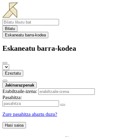
Bilatu
Eskaneatu barra-kodea
Eskaneatu barra-kodea
Ezeztatu
Jakinarazpenak
Erabiltzaile-izena:
Pasahitza:
Zure pasahitza ahaztu duzu?
Hasi saioa