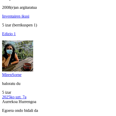
2008(e)an argitaratua
Inventairen ikusi
5 izar
(berrikuspen 1)
Edizio 1
MirenSorne
baloratu du
5 izar
2025ko uzt. 7a
Aurrekoa
Hurrengoa
Egoera ondo bidali da