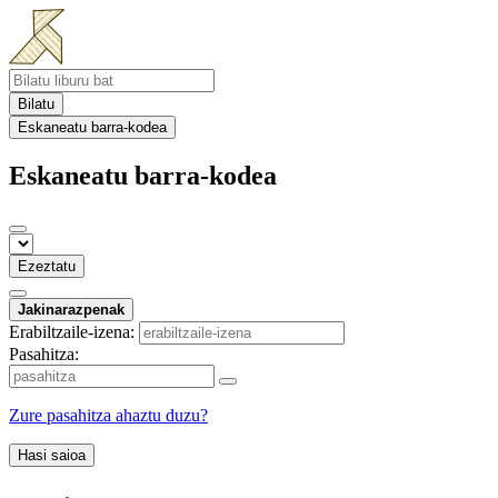
Bilatu
Eskaneatu barra-kodea
Eskaneatu barra-kodea
Ezeztatu
Jakinarazpenak
Erabiltzaile-izena:
Pasahitza:
Zure pasahitza ahaztu duzu?
Hasi saioa