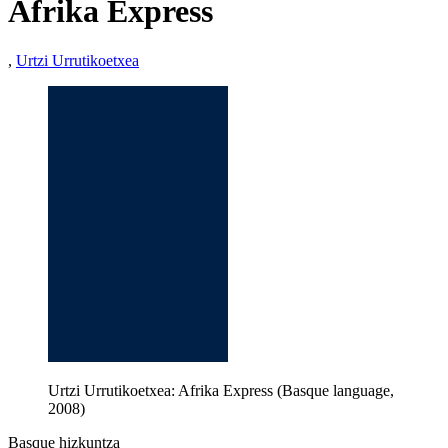
Afrika Express
,
Urtzi Urrutikoetxea
Urtzi Urrutikoetxea: Afrika Express (Basque language,
2008)
Basque hizkuntza