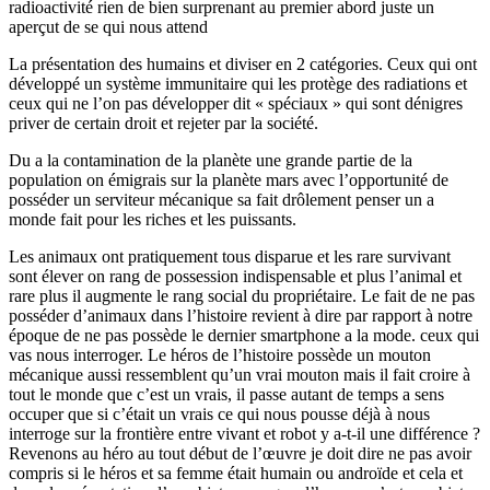
radioactivité rien de bien surprenant au premier abord juste un
aperçut de se qui nous attend
La présentation des humains et diviser en 2 catégories. Ceux qui ont
développé un système immunitaire qui les protège des radiations et
ceux qui ne l’on pas développer dit « spéciaux » qui sont dénigres
priver de certain droit et rejeter par la société.
Du a la contamination de la planète une grande partie de la
population on émigrais sur la planète mars avec l’opportunité de
posséder un serviteur mécanique sa fait drôlement penser un a
monde fait pour les riches et les puissants.
Les animaux ont pratiquement tous disparue et les rare survivant
sont élever on rang de possession indispensable et plus l’animal et
rare plus il augmente le rang social du propriétaire. Le fait de ne pas
posséder d’animaux dans l’histoire revient à dire par rapport à notre
époque de ne pas possède le dernier smartphone a la mode. ceux qui
vas nous interroger. Le héros de l’histoire possède un mouton
mécanique aussi ressemblent qu’un vrai mouton mais il fait croire à
tout le monde que c’est un vrais, il passe autant de temps a sens
occuper que si c’était un vrais ce qui nous pousse déjà à nous
interroge sur la frontière entre vivant et robot y a-t-il une différence ?
Revenons au héro au tout début de l’œuvre je doit dire ne pas avoir
compris si le héros et sa femme était humain ou androïde et cela et