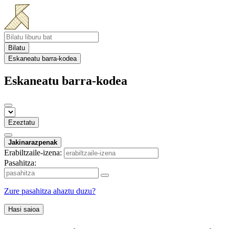
Bilatu
Eskaneatu barra-kodea
Eskaneatu barra-kodea
Ezeztatu
Jakinarazpenak
Erabiltzaile-izena:
Pasahitza:
Zure pasahitza ahaztu duzu?
Hasi saioa