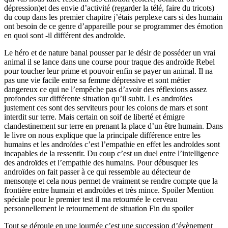
dépression)et des envie d’activité (regarder la télé, faire du tricots)
du coup dans les premier chapitre j’étais perplexe cars si des humain
ont besoin de ce genre d’appareille pour se programmer des émotion
en quoi sont -il différent des androïde.
Le héro et de nature banal pousser par le désir de posséder un vrai
animal il se lance dans une course pour traque des androïde Rebel
pour toucher leur prime et pouvoir enfin se payer un animal. Il na
pas une vie facile entre sa femme dépressive et sont métier
dangereux ce qui ne l’empêche pas d’avoir des réflexions assez
profondes sur différente situation qu’il subit. Les androïdes
justement ces sont des serviteurs pour les colons de mars et sont
interdit sur terre. Mais certain on soif de liberté et émigre
clandestinement sur terre en prenant la place d’un être humain. Dans
le livre on nous explique que la principale différence entre les
humains et les androïdes c’est l’empathie en effet les androïdes sont
incapables de la ressentir. Du coup c’est un duel entre l’intelligence
des androïdes et l’empathie des humains. Pour débusquer les
androïdes on fait passer à ce qui ressemble au détecteur de
mensonge et cela nous permet de vraiment se rendre compte que la
frontière entre humain et androïdes et très mince. Spoiler Mention
spéciale pour le premier test il ma retournée le cerveau
personnellement le retournement de situation Fin du spoiler
Tout se déroule en une journée c’est une succession d’évènement