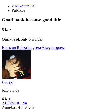
2022ko urr. 5a
Publikoa
Good book because good title
5 izar
Quick read, only 6 words.
Erantzun
Bultzatu egoera
Atsegin egoera
kakapo
baloratu du
4 izar
2017ko uzt. 19a
Aurrekoa
Hurrengoa