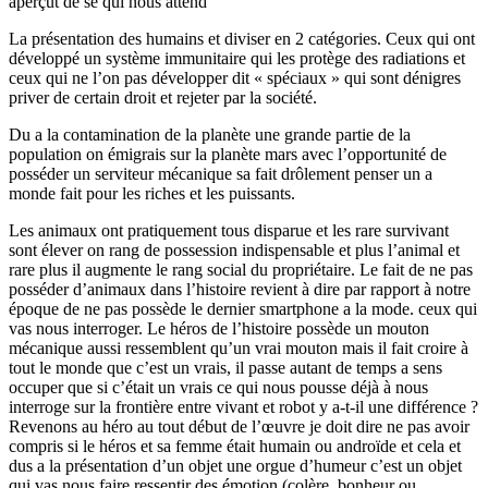
aperçut de se qui nous attend
La présentation des humains et diviser en 2 catégories. Ceux qui ont
développé un système immunitaire qui les protège des radiations et
ceux qui ne l’on pas développer dit « spéciaux » qui sont dénigres
priver de certain droit et rejeter par la société.
Du a la contamination de la planète une grande partie de la
population on émigrais sur la planète mars avec l’opportunité de
posséder un serviteur mécanique sa fait drôlement penser un a
monde fait pour les riches et les puissants.
Les animaux ont pratiquement tous disparue et les rare survivant
sont élever on rang de possession indispensable et plus l’animal et
rare plus il augmente le rang social du propriétaire. Le fait de ne pas
posséder d’animaux dans l’histoire revient à dire par rapport à notre
époque de ne pas possède le dernier smartphone a la mode. ceux qui
vas nous interroger. Le héros de l’histoire possède un mouton
mécanique aussi ressemblent qu’un vrai mouton mais il fait croire à
tout le monde que c’est un vrais, il passe autant de temps a sens
occuper que si c’était un vrais ce qui nous pousse déjà à nous
interroge sur la frontière entre vivant et robot y a-t-il une différence ?
Revenons au héro au tout début de l’œuvre je doit dire ne pas avoir
compris si le héros et sa femme était humain ou androïde et cela et
dus a la présentation d’un objet une orgue d’humeur c’est un objet
qui vas nous faire ressentir des émotion (colère, bonheur ou