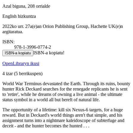
Azal biguna, 208 orrialde
English hizkuntza
2022ko urr. 27a(e)an Orion Publishing Group, Hachette UK(e)n
argitaratua.
ISBN:
978-1-3996-0774-2
ISBN-a kopiatu!
ISBN-a kopiatu
OpenLibraryn ikusi
4 izar
(5 berrikuspen)
World War Terminus devastated the Earth. Through its ruins, bounty
hunter Rick Deckard searches for the renegade replicants he is sent
to 'retire', while he dreams of owning a live animal - the ultimate
status symbol in a world all but bereft of natural life.
The opportunity of a lifetime: kill six Nexus-6 targets, for a huge
reward. But in Deckard's world things aren't that simple, and his
assignment turns into a nightmare kaleidoscope of subterfuge and
deceit - and the hunter becomes the hunted . . .