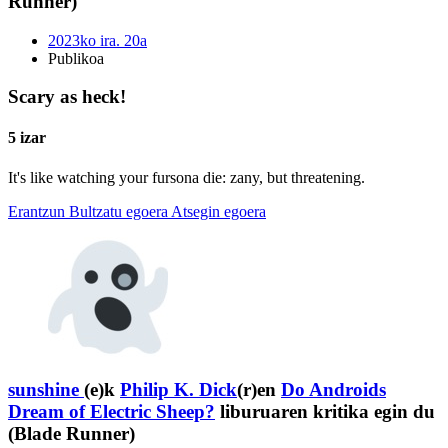
Runner)
2023ko ira. 20a
Publikoa
Scary as heck!
5 izar
It's like watching your fursona die: zany, but threatening.
Erantzun
Bultzatu egoera
Atsegin egoera
sunshine
(e)k
Philip K. Dick
(r)en
Do Androids
Dream of Electric Sheep?
liburuaren kritika egin du
(Blade Runner)