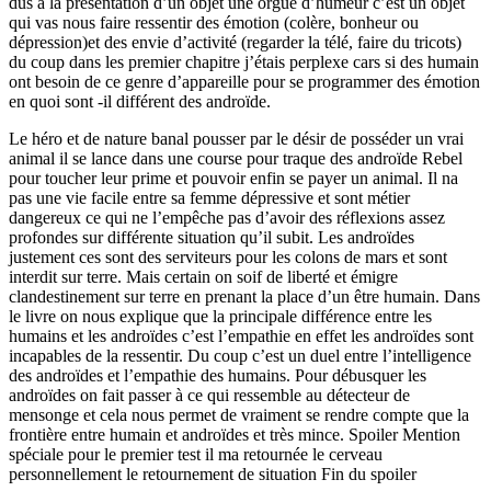
dus a la présentation d’un objet une orgue d’humeur c’est un objet
qui vas nous faire ressentir des émotion (colère, bonheur ou
dépression)et des envie d’activité (regarder la télé, faire du tricots)
du coup dans les premier chapitre j’étais perplexe cars si des humain
ont besoin de ce genre d’appareille pour se programmer des émotion
en quoi sont -il différent des androïde.
Le héro et de nature banal pousser par le désir de posséder un vrai
animal il se lance dans une course pour traque des androïde Rebel
pour toucher leur prime et pouvoir enfin se payer un animal. Il na
pas une vie facile entre sa femme dépressive et sont métier
dangereux ce qui ne l’empêche pas d’avoir des réflexions assez
profondes sur différente situation qu’il subit. Les androïdes
justement ces sont des serviteurs pour les colons de mars et sont
interdit sur terre. Mais certain on soif de liberté et émigre
clandestinement sur terre en prenant la place d’un être humain. Dans
le livre on nous explique que la principale différence entre les
humains et les androïdes c’est l’empathie en effet les androïdes sont
incapables de la ressentir. Du coup c’est un duel entre l’intelligence
des androïdes et l’empathie des humains. Pour débusquer les
androïdes on fait passer à ce qui ressemble au détecteur de
mensonge et cela nous permet de vraiment se rendre compte que la
frontière entre humain et androïdes et très mince. Spoiler Mention
spéciale pour le premier test il ma retournée le cerveau
personnellement le retournement de situation Fin du spoiler