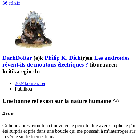
36 edizio
DarkDoltar
(e)k
Philip K. Dick
(r)en
Les androïdes
rêvent-ils de moutons électriques ?
liburuaren
kritika egin du
2024ko mar. 5a
Publikoa
Une bonne réflexion sur la nature humaine ^^
4 izar
Critique après avoir lu cet ouvrage je peux le dire avec simplicité j’ai
été surpris et prie dans une boucle qui me poussait à m’interroger sur
la vérité sur le bien et le mal.