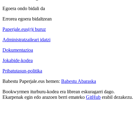
Egoera ondo bidali da
Errorea egoera bidaltzean
Paperjale.eus(r)i buruz
Administratzaileari idatzi
Dokumentazioa
Jokabide-kodea
Pribatutasun-politika
Babestu Paperjale.eus hemen:
Babestu Abaraska
Bookwyrmen iturburu-kodea era librean eskuragarri dago.
Ekarpenak egin edo arazoen berri emateko
GitHub
erabil dezakezu.