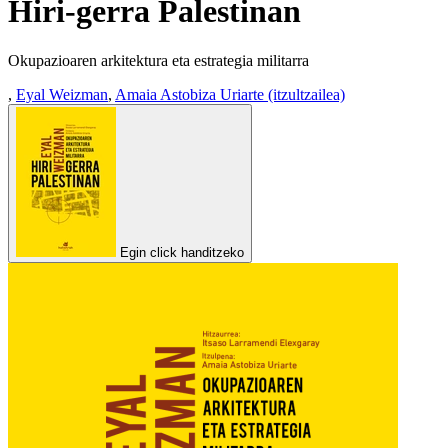
Hiri-gerra Palestinan
Okupazioaren arkitektura eta estrategia militarra
,
Eyal Weizman
,
Amaia Astobiza Uriarte (itzultzailea)
Egin click handitzeko