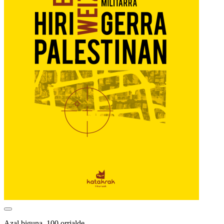
Azal biguna, 100 orrialde