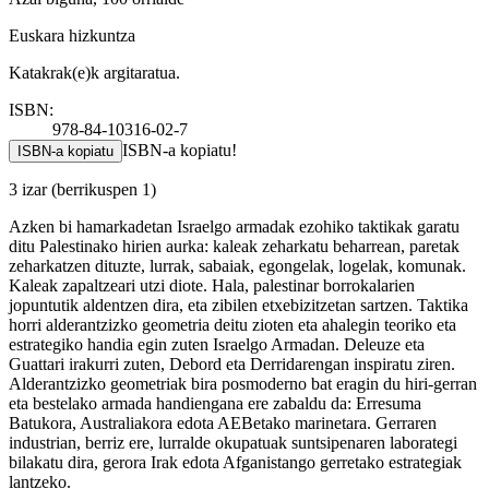
Euskara hizkuntza
Katakrak(e)k argitaratua.
ISBN:
978-84-10316-02-7
ISBN-a kopiatu!
ISBN-a kopiatu
3 izar
(berrikuspen 1)
Azken bi hamarkadetan Israelgo armadak ezohiko taktikak garatu
ditu Palestinako hirien aurka: kaleak zeharkatu beharrean, paretak
zeharkatzen dituzte, lurrak, sabaiak, egongelak, logelak, komunak.
Kaleak zapaltzeari utzi diote. Hala, palestinar borrokalarien
jopuntutik aldentzen dira, eta zibilen etxebizitzetan sartzen. Taktika
horri alderantzizko geometria deitu zioten eta ahalegin teoriko eta
estrategiko handia egin zuten Israelgo Armadan. Deleuze eta
Guattari irakurri zuten, Debord eta Derridarengan inspiratu ziren.
Alderantzizko geometriak bira posmoderno bat eragin du hiri-gerran
eta bestelako armada handiengana ere zabaldu da: Erresuma
Batukora, Australiakora edota AEBetako marinetara. Gerraren
industrian, berriz ere, lurralde okupatuak suntsipenaren laborategi
bilakatu dira, gerora Irak edota Afganistango gerretako estrategiak
lantzeko.