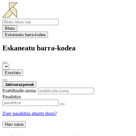
Bilatu
Eskaneatu barra-kodea
Eskaneatu barra-kodea
Ezeztatu
Jakinarazpenak
Erabiltzaile-izena:
Pasahitza:
Zure pasahitza ahaztu duzu?
Hasi saioa