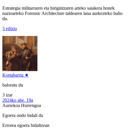
Estrategia militarraren eta hirigintzaren arteko saiakera honek
nazioarteko Forensic Architecture taldearen lana aurkezteko balio
du.
3 edizio
Kortabarria ★
baloratu du
3 izar
2024ko abe. 19a
Aurrekoa
Hurrengoa
Egoera ondo bidali da
Errorea egoera bidaltzean