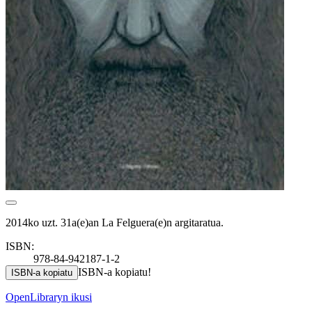
2014ko uzt. 31a(e)an La Felguera(e)n argitaratua.
ISBN:
978-84-942187-1-2
ISBN-a kopiatu!
ISBN-a kopiatu
OpenLibraryn ikusi