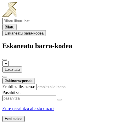
Bilatu
Eskaneatu barra-kodea
Eskaneatu barra-kodea
Ezeztatu
Jakinarazpenak
Erabiltzaile-izena:
Pasahitza:
Zure pasahitza ahaztu duzu?
Hasi saioa