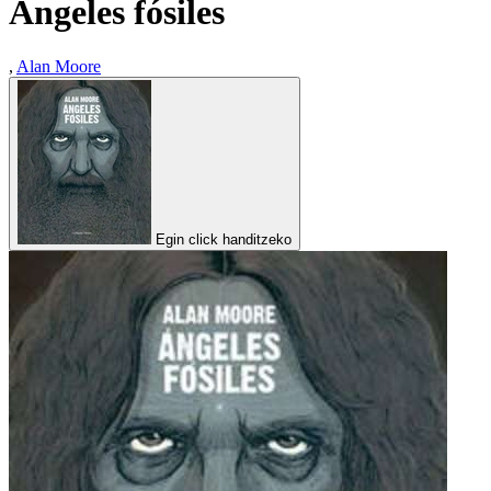
Angeles fósiles
,
Alan Moore
Egin click handitzeko