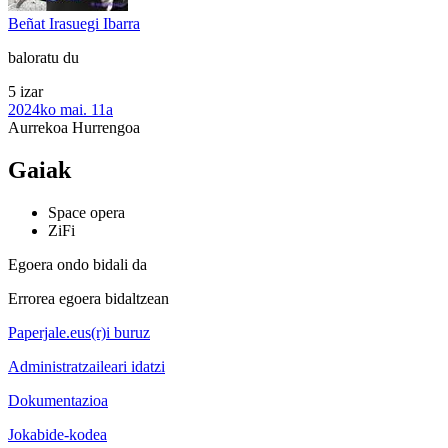
Beñat Irasuegi Ibarra
baloratu du
5 izar
2024ko mai. 11a
Aurrekoa
Hurrengoa
Gaiak
Space opera
ZiFi
Egoera ondo bidali da
Errorea egoera bidaltzean
Paperjale.eus(r)i buruz
Administratzaileari idatzi
Dokumentazioa
Jokabide-kodea