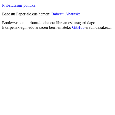
Pribatutasun-politika
Babestu Paperjale.eus hemen:
Babestu Abaraska
Bookwyrmen iturburu-kodea era librean eskuragarri dago.
Ekarpenak egin edo arazoen berri emateko
GitHub
erabil dezakezu.