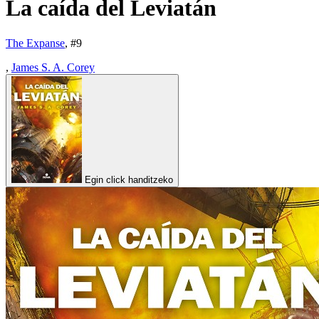
La caída del Leviatán
The Expanse
, #
9
,
James S. A. Corey
Egin click handitzeko