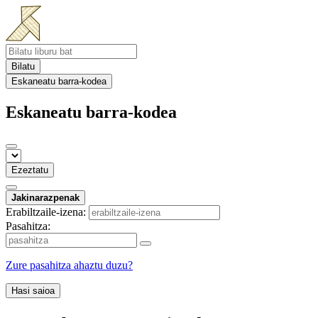
Bilatu
Eskaneatu barra-kodea
Eskaneatu barra-kodea
Ezeztatu
Jakinarazpenak
Erabiltzaile-izena:
Pasahitza:
Zure pasahitza ahaztu duzu?
Hasi saioa