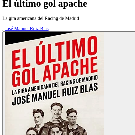
El último gol apache
La gira americana del Racing de Madrid
,
José Manuel Ruiz Blas