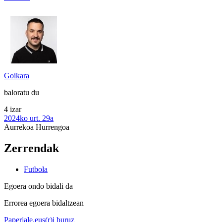
Goikara
baloratu du
4 izar
2024ko urt. 29a
Aurrekoa
Hurrengoa
Zerrendak
Futbola
Egoera ondo bidali da
Errorea egoera bidaltzean
Paperjale.eus(r)i buruz