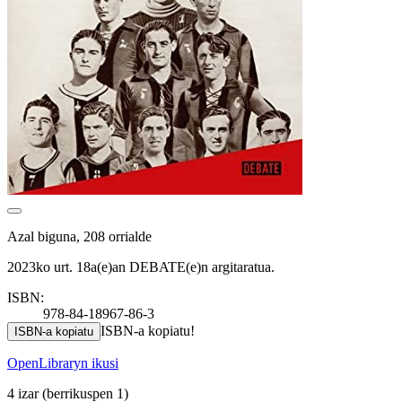
Azal biguna, 208 orrialde
2023ko urt. 18a(e)an DEBATE(e)n argitaratua.
ISBN:
978-84-18967-86-3
ISBN-a kopiatu!
ISBN-a kopiatu
OpenLibraryn ikusi
4 izar
(berrikuspen 1)