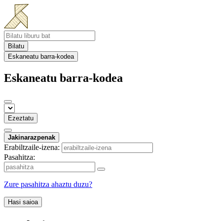
Bilatu
Eskaneatu barra-kodea
Eskaneatu barra-kodea
Ezeztatu
Jakinarazpenak
Erabiltzaile-izena:
Pasahitza:
Zure pasahitza ahaztu duzu?
Hasi saioa