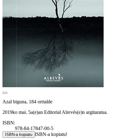
Azal biguna, 184 orrialde
2019ko mai. 5a(e)an Editorial Alrevés(e)n argitaratua.
ISBN:
978-84-17847-00-5
ISBN-a kopiatu!
ISBN-a kopiatu