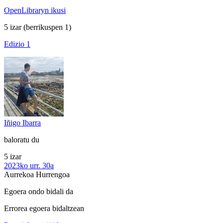
OpenLibraryn ikusi
5 izar
(berrikuspen 1)
Edizio 1
Iñigo Ibarra
baloratu du
5 izar
2023ko urr. 30a
Aurrekoa
Hurrengoa
Egoera ondo bidali da
Errorea egoera bidaltzean