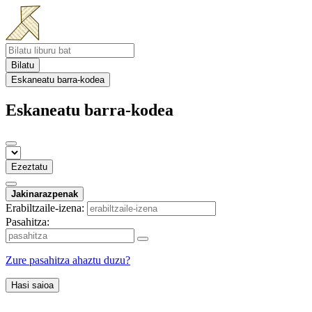
Bilatu
Eskaneatu barra-kodea
Eskaneatu barra-kodea
Ezeztatu
Jakinarazpenak
Erabiltzaile-izena:
Pasahitza:
Zure pasahitza ahaztu duzu?
Hasi saioa