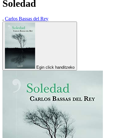
Soledad
,
Carlos Bassas del Rey
Egin click handitzeko