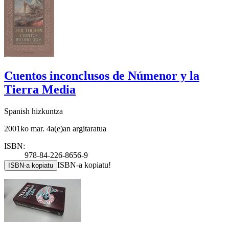
Cuentos inconclusos de Númenor y la
Tierra Media
Spanish hizkuntza
2001ko mar. 4a(e)an argitaratua
ISBN:
978-84-226-8656-9
ISBN-a kopiatu!
ISBN-a kopiatu