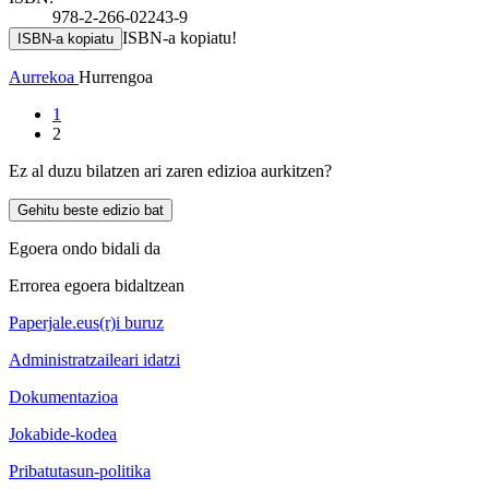
978-2-266-02243-9
ISBN-a kopiatu!
ISBN-a kopiatu
Aurrekoa
Hurrengoa
1
2
Ez al duzu bilatzen ari zaren edizioa aurkitzen?
Gehitu beste edizio bat
Egoera ondo bidali da
Errorea egoera bidaltzean
Paperjale.eus(r)i buruz
Administratzaileari idatzi
Dokumentazioa
Jokabide-kodea
Pribatutasun-politika