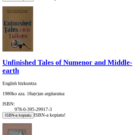
Unfinished Tales of Numenor and Middle-
earth
English hizkuntza
1980ko aza. 18a(e)an argitaratua
ISBN:
978-0-395-29917-3
ISBN-a kopiatu!
ISBN-a kopiatu