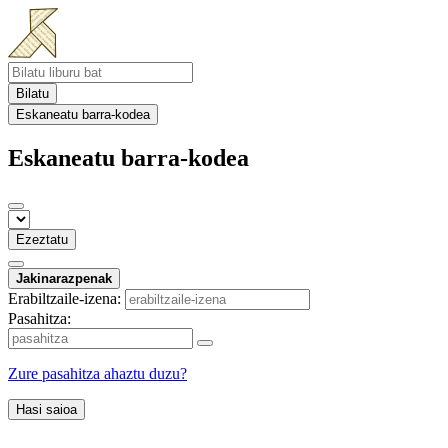
Bilatu
Eskaneatu barra-kodea
Eskaneatu barra-kodea
Ezeztatu
Jakinarazpenak
Erabiltzaile-izena:
Pasahitza:
Zure pasahitza ahaztu duzu?
Hasi saioa