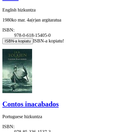
English hizkuntza
1980ko mar. 4a(e)an argitaratua
ISBN:
978-0-618-15405-0
ISBN-a kopiatu!
ISBN-a kopiatu
Contos inacabados
Portuguese hizkuntza
ISBN:
978-85-336-1537-3