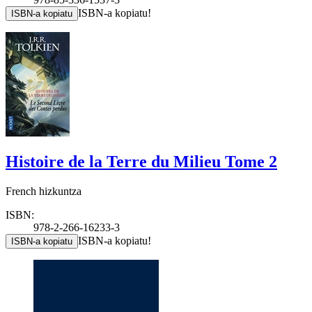
ISBN-a kopiatu!
ISBN-a kopiatu
Histoire de la Terre du Milieu Tome 2
French hizkuntza
ISBN:
978-2-266-16233-3
ISBN-a kopiatu!
ISBN-a kopiatu