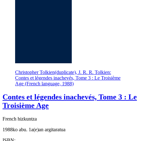
Christopher Tolkien(duplicate), J. R. R. Tolkien:
Contes et légendes inachevés, Tome 3 : Le Troisième
Age (French language, 1988)
Contes et légendes inachevés, Tome 3 : Le
Troisième Age
French hizkuntza
1988ko abu. 1a(e)an argitaratua
ISBN: