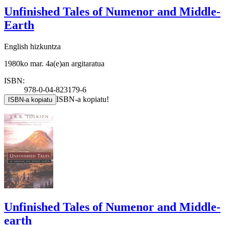
Unfinished Tales of Numenor and Middle-
Earth
English hizkuntza
1980ko mar. 4a(e)an argitaratua
ISBN:
978-0-04-823179-6
ISBN-a kopiatu!
ISBN-a kopiatu
Unfinished Tales of Numenor and Middle-
earth