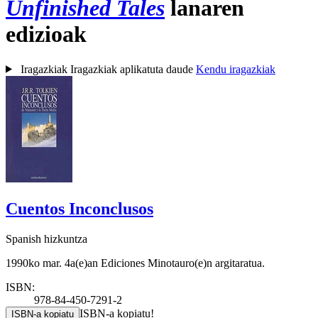
Unfinished Tales
lanaren
edizioak
Iragazkiak
Iragazkiak aplikatuta daude
Kendu iragazkiak
Cuentos Inconclusos
Spanish hizkuntza
1990ko mar. 4a(e)an Ediciones Minotauro(e)n argitaratua.
ISBN:
978-84-450-7291-2
ISBN-a kopiatu!
ISBN-a kopiatu