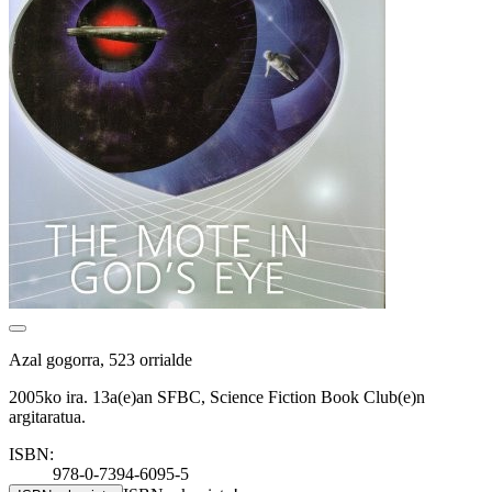
Azal gogorra, 523 orrialde
2005ko ira. 13a(e)an SFBC, Science Fiction Book Club(e)n
argitaratua.
ISBN:
978-0-7394-6095-5