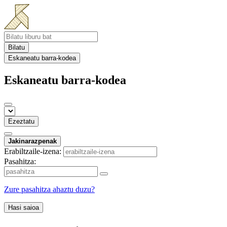
Bilatu
Eskaneatu barra-kodea
Eskaneatu barra-kodea
Ezeztatu
Jakinarazpenak
Erabiltzaile-izena:
Pasahitza:
Zure pasahitza ahaztu duzu?
Hasi saioa