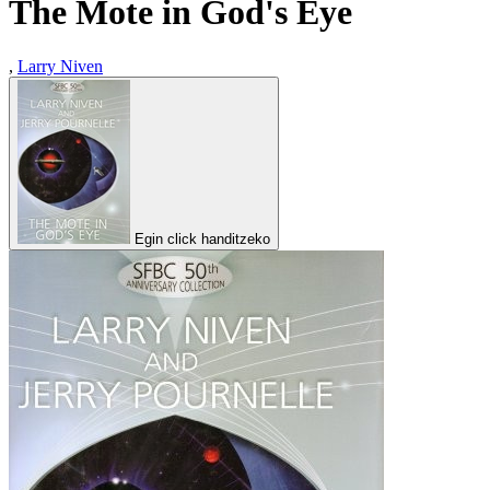
The Mote in God's Eye
,
Larry Niven
Egin click handitzeko