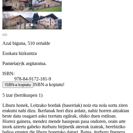
Azal biguna, 510 orrialde
Euskara hizkuntza
Pamiela(e)k argitaratua.
ISBN:
978-84-9172-181-9
ISBN-a kopiatu!
ISBN-a kopiatu
5 izar
(berrikuspen 1)
Liburu honek, Leitzako bordak (baserriak) noiz eta nola sortu ziren
erakutsi nahi dizu. Ikerlanak hori dizu ardatz, nahiz horren aitzakian
beste datu osagarri asko txertatu egileak, ohiko duen estiloan.
Horrez gainera, mendez mende hauspean pasa ondoren, orain arte
inork aztertu gabeko iturburu birjinetik atereak izateak, berebiziko
balioa ematen die liburu honetako datuei. Baina, iturburu finenera