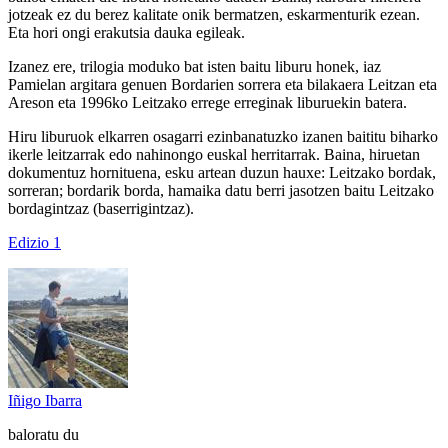
jotzeak ez du berez kalitate onik bermatzen, eskarmenturik ezean.
Eta hori ongi erakutsia dauka egileak.
Izanez ere, trilogia moduko bat isten baitu liburu honek, iaz
Pamielan argitara genuen Bordarien sorrera eta bilakaera Leitzan eta
Areson eta 1996ko Leitzako errege erreginak liburuekin batera.
Hiru liburuok elkarren osagarri ezinbanatuzko izanen baititu biharko
ikerle leitzarrak edo nahinongo euskal herritarrak. Baina, hiruetan
dokumentuz hornituena, esku artean duzun hauxe: Leitzako bordak,
sorreran; bordarik borda, hamaika datu berri jasotzen baitu Leitzako
bordagintzaz (baserrigintzaz).
Edizio 1
Iñigo Ibarra
baloratu du