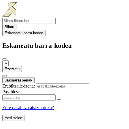
Bilatu
Eskaneatu barra-kodea
Eskaneatu barra-kodea
Ezeztatu
Jakinarazpenak
Erabiltzaile-izena:
Pasahitza:
Zure pasahitza ahaztu duzu?
Hasi saioa