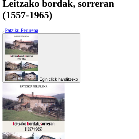
Leitzako bordak, sorreran
(1557-1965)
,
Patziku Perurena
Egin click handitzeko