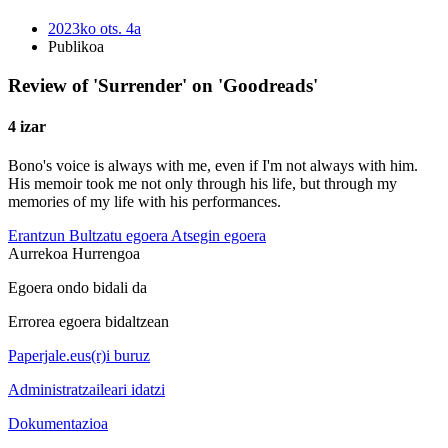
2023ko ots. 4a
Publikoa
Review of 'Surrender' on 'Goodreads'
4 izar
Bono's voice is always with me, even if I'm not always with him.
His memoir took me not only through his life, but through my
memories of my life with his performances.
Erantzun
Bultzatu egoera
Atsegin egoera
Aurrekoa
Hurrengoa
Egoera ondo bidali da
Errorea egoera bidaltzean
Paperjale.eus(r)i buruz
Administratzaileari idatzi
Dokumentazioa