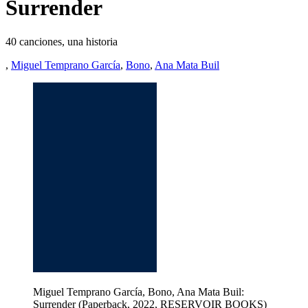
Surrender
40 canciones, una historia
,
Miguel Temprano García
,
Bono
,
Ana Mata Buil
Miguel Temprano García, Bono, Ana Mata Buil:
Surrender (Paperback, 2022, RESERVOIR BOOKS)