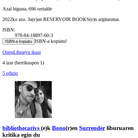
Azal biguna, 696 orrialde
2022ko aza. 3a(e)an RESERVOIR BOOKS(e)n argitaratua.
ISBN:
978-84-18897-60-3
ISBN-a kopiatu!
ISBN-a kopiatu
OpenLibraryn ikusi
4 izar
(berrikuspen 1)
5 edizio
bibliothecarivs
(e)k
Bono
(r)en
Surrender
liburuaren
kritika egin du