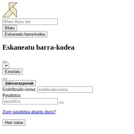
Bilatu
Eskaneatu barra-kodea
Eskaneatu barra-kodea
Ezeztatu
Jakinarazpenak
Erabiltzaile-izena:
Pasahitza:
Zure pasahitza ahaztu duzu?
Hasi saioa