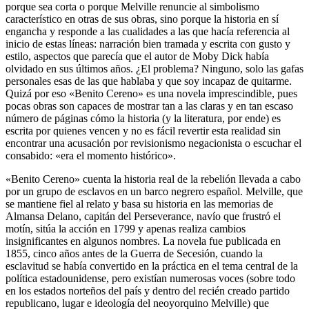
porque sea corta o porque Melville renuncie al simbolismo
característico en otras de sus obras, sino porque la historia en sí
engancha y responde a las cualidades a las que hacía referencia al
inicio de estas líneas: narración bien tramada y escrita con gusto y
estilo, aspectos que parecía que el autor de Moby Dick había
olvidado en sus últimos años. ¿El problema? Ninguno, solo las gafas
personales esas de las que hablaba y que soy incapaz de quitarme.
Quizá por eso «Benito Cereno» es una novela imprescindible, pues
pocas obras son capaces de mostrar tan a las claras y en tan escaso
número de páginas cómo la historia (y la literatura, por ende) es
escrita por quienes vencen y no es fácil revertir esta realidad sin
encontrar una acusación por revisionismo negacionista o escuchar el
consabido: «era el momento histórico».
«Benito Cereno» cuenta la historia real de la rebelión llevada a cabo
por un grupo de esclavos en un barco negrero español. Melville, que
se mantiene fiel al relato y basa su historia en las memorias de
Almansa Delano, capitán del Perseverance, navío que frustró el
motín, sitúa la acción en 1799 y apenas realiza cambios
insignificantes en algunos nombres. La novela fue publicada en
1855, cinco años antes de la Guerra de Secesión, cuando la
esclavitud se había convertido en la práctica en el tema central de la
política estadounidense, pero existían numerosas voces (sobre todo
en los estados norteños del país y dentro del recién creado partido
republicano, lugar e ideología del neoyorquino Melville) que