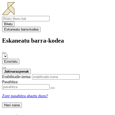
Bilatu
Eskaneatu barra-kodea
Eskaneatu barra-kodea
Ezeztatu
Jakinarazpenak
Erabiltzaile-izena:
Pasahitza:
Zure pasahitza ahaztu duzu?
Hasi saioa