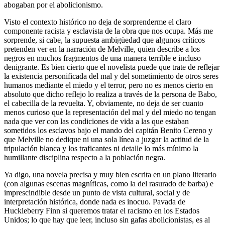
abogaban por el abolicionismo.
Visto el contexto histórico no deja de sorprenderme el claro
componente racista y esclavista de la obra que nos ocupa. Más me
sorprende, si cabe, la supuesta ambigüedad que algunos críticos
pretenden ver en la narración de Melville, quien describe a los
negros en muchos fragmentos de una manera terrible e incluso
denigrante. Es bien cierto que el novelista puede que trate de reflejar
la existencia personificada del mal y del sometimiento de otros seres
humanos mediante el miedo y el terror, pero no es menos cierto en
absoluto que dicho reflejo lo realiza a través de la persona de Babo,
el cabecilla de la revuelta. Y, obviamente, no deja de ser cuanto
menos curioso que la representación del mal y del miedo no tengan
nada que ver con las condiciones de vida a las que estaban
sometidos los esclavos bajo el mando del capitán Benito Cereno y
que Melville no dedique ni una sola línea a juzgar la actitud de la
tripulación blanca y los traficantes ni detalle lo más mínimo la
humillante disciplina respecto a la población negra.
Ya digo, una novela precisa y muy bien escrita en un plano literario
(con algunas escenas magníficas, como la del rasurado de barba) e
imprescindible desde un punto de vista cultural, social y de
interpretación histórica, donde nada es inocuo. Pavada de
Huckleberry Finn si queremos tratar el racismo en los Estados
Unidos; lo que hay que leer, incluso sin gafas abolicionistas, es al