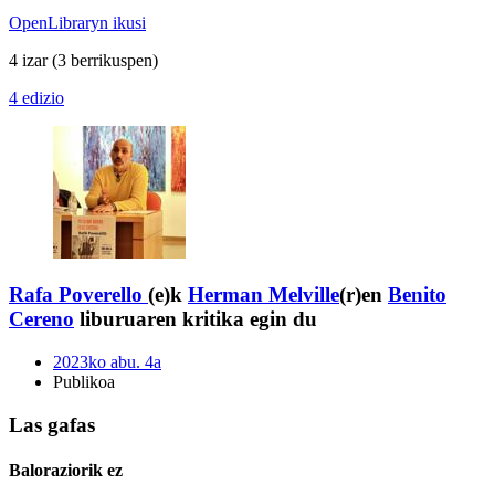
OpenLibraryn ikusi
4 izar
(3 berrikuspen)
4 edizio
Rafa Poverello
(e)k
Herman Melville
(r)en
Benito
Cereno
liburuaren kritika egin du
2023ko abu. 4a
Publikoa
Las gafas
Baloraziorik ez