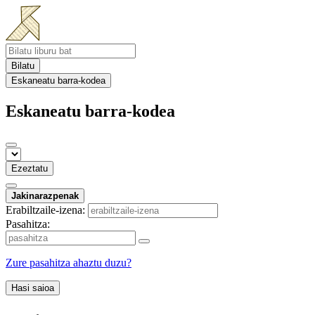
Bilatu
Eskaneatu barra-kodea
Eskaneatu barra-kodea
Ezeztatu
Jakinarazpenak
Erabiltzaile-izena:
Pasahitza:
Zure pasahitza ahaztu duzu?
Hasi saioa