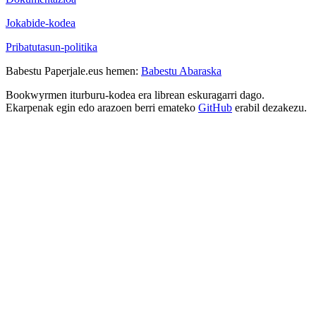
Jokabide-kodea
Pribatutasun-politika
Babestu Paperjale.eus hemen:
Babestu Abaraska
Bookwyrmen iturburu-kodea era librean eskuragarri dago.
Ekarpenak egin edo arazoen berri emateko
GitHub
erabil dezakezu.