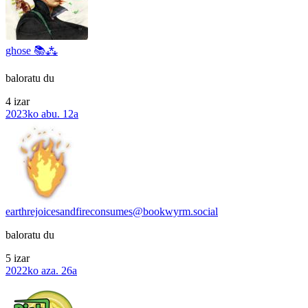
ghose 📚⁂
baloratu du
4 izar
2023ko abu. 12a
earthrejoicesandfireconsumes@bookwyrm.social
baloratu du
5 izar
2022ko aza. 26a