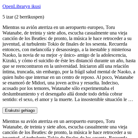
OpenLibraryn ikusi
5 izar
(2 berrikuspen)
Mientras su avión aterriza en un aeropuerto europeo, Toru
Watanabe, de treinta y siete años, escucha casualmente una vieja
canción de los Beatles: de pronto, la música le hace retroceder a su
juventud, al turbulento Tokio de finales de los sesenta. Recuerda
entonces, con melancolía y desasosiego, a la inestable y misteriosa
Naoko, la novia de su mejor -y único- amigo de la adolescencia,
Kizuki, y cómo el suicidio de éste les distanció durante un año, hasta
que se reencontraron en la universidad. Iniciaron allí una relación
íntima, truncada, sin embargo, por la frágil salud mental de Naoko, a
quien hubo que internar en un centro de reposo. Al poco, Watanabe
se enamoró de Midori, una joven activa y resuelta. Indeciso,
acosado por los temores, Watanabe sólo experimentaba el
deslumbramiento y el desengaño allá donde todo debía cobrar
sentido: el sexo, el amor y la muerte. La insostenible situación le …
Erakutsi gehiago
Mientras su avión aterriza en un aeropuerto europeo, Toru
Watanabe, de treinta y siete años, escucha casualmente una vieja
canción de los Beatles: de pronto, la música le hace retroceder a su
juventud, al turbulento Tokio de finales de los sesenta. Recuerda