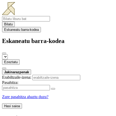
Bilatu
Eskaneatu barra-kodea
Eskaneatu barra-kodea
Ezeztatu
Jakinarazpenak
Erabiltzaile-izena:
Pasahitza:
Zure pasahitza ahaztu duzu?
Hasi saioa