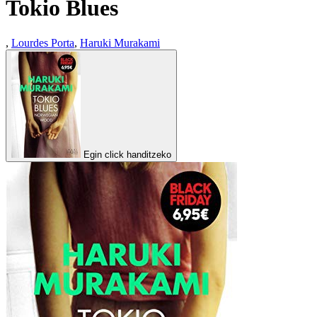
Tokio Blues
,
Lourdes Porta
,
Haruki Murakami
Egin click handitzeko