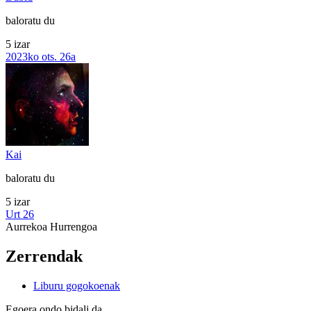
baloratu du
5 izar
2023ko ots. 26a
Kai
baloratu du
5 izar
Urt 26
Aurrekoa
Hurrengoa
Zerrendak
Liburu gogokoenak
Egoera ondo bidali da