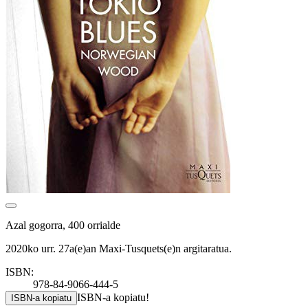
Azal gogorra, 400 orrialde
2020ko urr. 27a(e)an Maxi-Tusquets(e)n argitaratua.
ISBN:
978-84-9066-444-5
ISBN-a kopiatu!
ISBN-a kopiatu