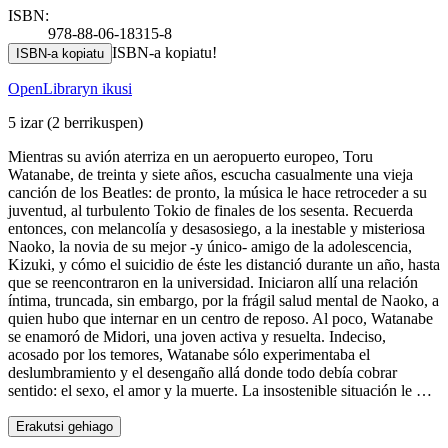
ISBN:
978-88-06-18315-8
ISBN-a kopiatu!
ISBN-a kopiatu
OpenLibraryn ikusi
5 izar
(2 berrikuspen)
Mientras su avión aterriza en un aeropuerto europeo, Toru
Watanabe, de treinta y siete años, escucha casualmente una vieja
canción de los Beatles: de pronto, la música le hace retroceder a su
juventud, al turbulento Tokio de finales de los sesenta. Recuerda
entonces, con melancolía y desasosiego, a la inestable y misteriosa
Naoko, la novia de su mejor -y único- amigo de la adolescencia,
Kizuki, y cómo el suicidio de éste les distanció durante un año, hasta
que se reencontraron en la universidad. Iniciaron allí una relación
íntima, truncada, sin embargo, por la frágil salud mental de Naoko, a
quien hubo que internar en un centro de reposo. Al poco, Watanabe
se enamoró de Midori, una joven activa y resuelta. Indeciso,
acosado por los temores, Watanabe sólo experimentaba el
deslumbramiento y el desengaño allá donde todo debía cobrar
sentido: el sexo, el amor y la muerte. La insostenible situación le …
Erakutsi gehiago