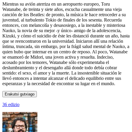
Mientras su avión aterriza en un aeropuerto europeo, Toru
Watanabe, de treinta y siete años, escucha casualmente una vieja
canción de los Beatles: de pronto, la música le hace retroceder a su
juventud, al turbulento Tokio de finales de los sesenta. Recuerda
entonces, con melancolía y desasosiego, a la inestable y misteriosa
Naoko, la novia de su mejor -y único- amigo de la adolescencia,
Kizuki, y cómo el suicidio de éste les distanció durante un año, hasta
que se reencontraron en la universidad. Iniciaron allí una relación
íntima, truncada, sin embargo, por la frágil salud mental de Naoko, a
quien hubo que internar en un centro de reposo. Al poco, Watanabe
se enamoró de Midori, una joven activa y resuelta. Indeciso,
acosado por los temores, Watanabe sólo experimentaba el
deslumbramiento y el desengaño allá donde todo debía cobrar
sentido: el sexo, el amor y la muerte. La insostenible situación le
llevó entonces a intentar alcanzar el delicado equilibrio entre sus
esperanzas y la necesidad de encontrar su lugar en el mundo.
Erakutsi gutxiago
36 edizio