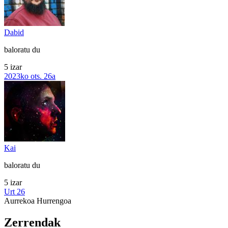
Dabid
baloratu du
5 izar
2023ko ots. 26a
Kai
baloratu du
5 izar
Urt 26
Aurrekoa
Hurrengoa
Zerrendak