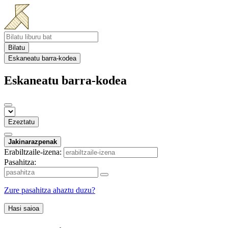
Bilatu
Eskaneatu barra-kodea
Eskaneatu barra-kodea
Ezeztatu
Jakinarazpenak
Erabiltzaile-izena:
Pasahitza:
Zure pasahitza ahaztu duzu?
Hasi saioa