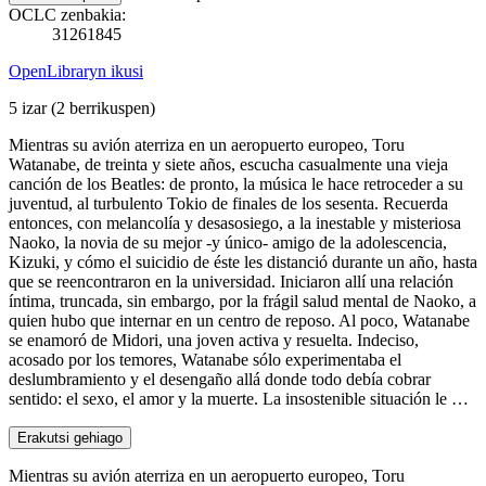
OCLC zenbakia:
31261845
OpenLibraryn ikusi
5 izar
(2 berrikuspen)
Mientras su avión aterriza en un aeropuerto europeo, Toru
Watanabe, de treinta y siete años, escucha casualmente una vieja
canción de los Beatles: de pronto, la música le hace retroceder a su
juventud, al turbulento Tokio de finales de los sesenta. Recuerda
entonces, con melancolía y desasosiego, a la inestable y misteriosa
Naoko, la novia de su mejor -y único- amigo de la adolescencia,
Kizuki, y cómo el suicidio de éste les distanció durante un año, hasta
que se reencontraron en la universidad. Iniciaron allí una relación
íntima, truncada, sin embargo, por la frágil salud mental de Naoko, a
quien hubo que internar en un centro de reposo. Al poco, Watanabe
se enamoró de Midori, una joven activa y resuelta. Indeciso,
acosado por los temores, Watanabe sólo experimentaba el
deslumbramiento y el desengaño allá donde todo debía cobrar
sentido: el sexo, el amor y la muerte. La insostenible situación le …
Erakutsi gehiago
Mientras su avión aterriza en un aeropuerto europeo, Toru