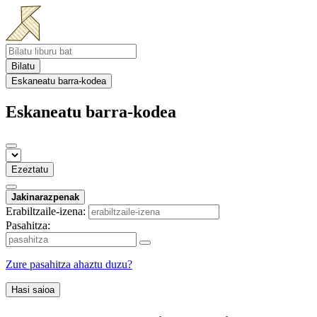
Bilatu
Eskaneatu barra-kodea
Eskaneatu barra-kodea
Ezeztatu
Jakinarazpenak
Erabiltzaile-izena:
Pasahitza:
Zure pasahitza ahaztu duzu?
Hasi saioa