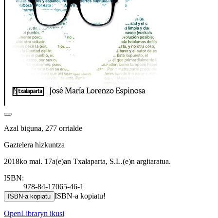
Azal biguna, 277 orrialde
Gaztelera hizkuntza
2018ko mai. 17a(e)an Txalaparta, S.L.(e)n argitaratua.
ISBN:
978-84-17065-46-1
ISBN-a kopiatu!
ISBN-a kopiatu
OpenLibraryn ikusi