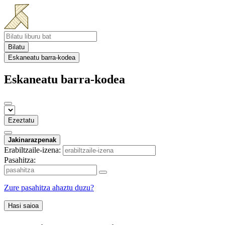
Bilatu
Eskaneatu barra-kodea
Eskaneatu barra-kodea
Ezeztatu
Jakinarazpenak
Erabiltzaile-izena:
Pasahitza:
Zure pasahitza ahaztu duzu?
Hasi saioa