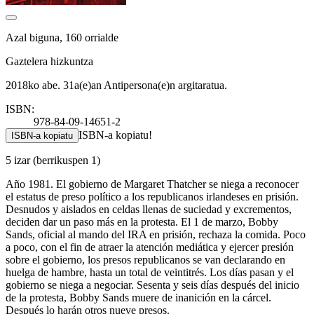
Azal biguna, 160 orrialde
Gaztelera hizkuntza
2018ko abe. 31a(e)an Antipersona(e)n argitaratua.
ISBN:
978-84-09-14651-2
ISBN-a kopiatu!
ISBN-a kopiatu
5 izar
(berrikuspen 1)
Año 1981. El gobierno de Margaret Thatcher se niega a reconocer
el estatus de preso político a los republicanos irlandeses en prisión.
Desnudos y aislados en celdas llenas de suciedad y excrementos,
deciden dar un paso más en la protesta. El 1 de marzo, Bobby
Sands, oficial al mando del IRA en prisión, rechaza la comida. Poco
a poco, con el fin de atraer la atención mediática y ejercer presión
sobre el gobierno, los presos republicanos se van declarando en
huelga de hambre, hasta un total de veintitrés. Los días pasan y el
gobierno se niega a negociar. Sesenta y seis días después del inicio
de la protesta, Bobby Sands muere de inanición en la cárcel.
Después lo harán otros nueve presos.