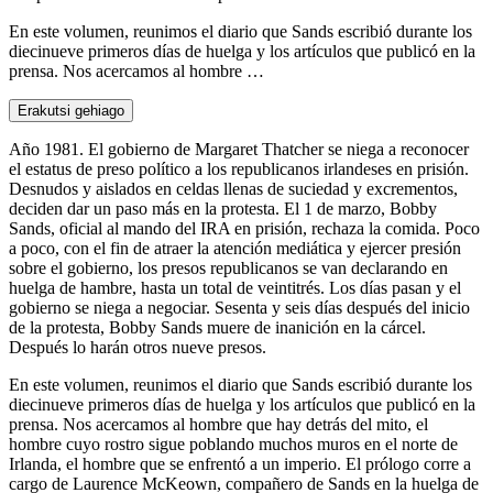
En este volumen, reunimos el diario que Sands escribió durante los
diecinueve primeros días de huelga y los artículos que publicó en la
prensa. Nos acercamos al hombre …
Erakutsi gehiago
Año 1981. El gobierno de Margaret Thatcher se niega a reconocer
el estatus de preso político a los republicanos irlandeses en prisión.
Desnudos y aislados en celdas llenas de suciedad y excrementos,
deciden dar un paso más en la protesta. El 1 de marzo, Bobby
Sands, oficial al mando del IRA en prisión, rechaza la comida. Poco
a poco, con el fin de atraer la atención mediática y ejercer presión
sobre el gobierno, los presos republicanos se van declarando en
huelga de hambre, hasta un total de veintitrés. Los días pasan y el
gobierno se niega a negociar. Sesenta y seis días después del inicio
de la protesta, Bobby Sands muere de inanición en la cárcel.
Después lo harán otros nueve presos.
En este volumen, reunimos el diario que Sands escribió durante los
diecinueve primeros días de huelga y los artículos que publicó en la
prensa. Nos acercamos al hombre que hay detrás del mito, el
hombre cuyo rostro sigue poblando muchos muros en el norte de
Irlanda, el hombre que se enfrentó a un imperio. El prólogo corre a
cargo de Laurence McKeown, compañero de Sands en la huelga de