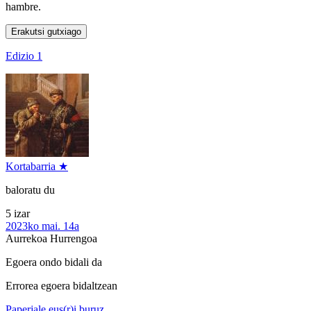
hambre.
Erakutsi gutxiago
Edizio 1
Kortabarria ★
baloratu du
5 izar
2023ko mai. 14a
Aurrekoa
Hurrengoa
Egoera ondo bidali da
Errorea egoera bidaltzean
Paperjale.eus(r)i buruz