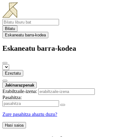
Bilatu
Eskaneatu barra-kodea
Eskaneatu barra-kodea
Ezeztatu
Jakinarazpenak
Erabiltzaile-izena:
Pasahitza:
Zure pasahitza ahaztu duzu?
Hasi saioa