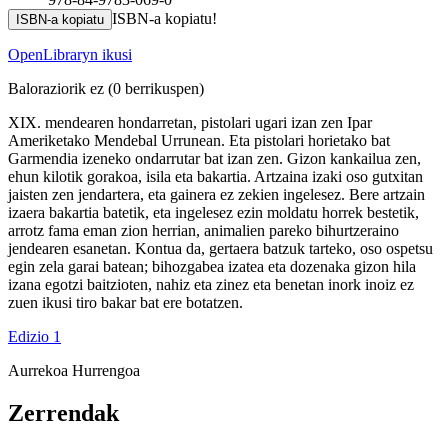
ISBN-a kopiatu!
ISBN-a kopiatu
OpenLibraryn ikusi
Baloraziorik ez
(0 berrikuspen)
XIX. mendearen hondarretan, pistolari ugari izan zen Ipar
Ameriketako Mendebal Urrunean. Eta pistolari horietako bat
Garmendia izeneko ondarrutar bat izan zen. Gizon kankailua zen,
ehun kilotik gorakoa, isila eta bakartia. Artzaina izaki oso gutxitan
jaisten zen jendartera, eta gainera ez zekien ingelesez. Bere artzain
izaera bakartia batetik, eta ingelesez ezin moldatu horrek bestetik,
arrotz fama eman zion herrian, animalien pareko bihurtzeraino
jendearen esanetan. Kontua da, gertaera batzuk tarteko, oso ospetsu
egin zela garai batean; bihozgabea izatea eta dozenaka gizon hila
izana egotzi baitzioten, nahiz eta zinez eta benetan inork inoiz ez
zuen ikusi tiro bakar bat ere botatzen.
Edizio 1
Aurrekoa
Hurrengoa
Zerrendak