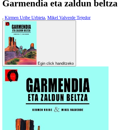
Garmendia eta zaldun beltza
,
Kirmen Uribe Urbieta
,
Mikel Valverde Tejedor
Egin click handitzeko