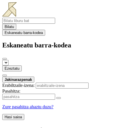
Bilatu
Eskaneatu barra-kodea
Eskaneatu barra-kodea
Ezeztatu
Jakinarazpenak
Erabiltzaile-izena:
Pasahitza:
Zure pasahitza ahaztu duzu?
Hasi saioa