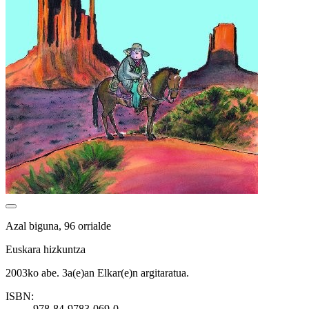
Azal biguna, 96 orrialde
Euskara hizkuntza
2003ko abe. 3a(e)an Elkar(e)n argitaratua.
ISBN:
978-84-9783-069-0