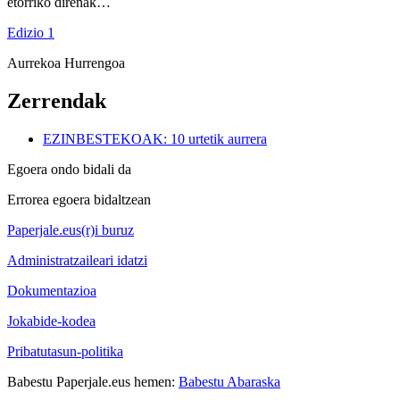
etorriko direnak…
Edizio 1
Aurrekoa
Hurrengoa
Zerrendak
EZINBESTEKOAK: 10 urtetik aurrera
Egoera ondo bidali da
Errorea egoera bidaltzean
Paperjale.eus(r)i buruz
Administratzaileari idatzi
Dokumentazioa
Jokabide-kodea
Pribatutasun-politika
Babestu Paperjale.eus hemen:
Babestu Abaraska