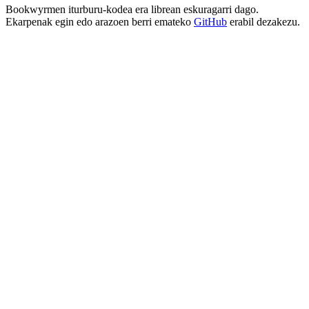
Bookwyrmen iturburu-kodea era librean eskuragarri dago.
Ekarpenak egin edo arazoen berri emateko
GitHub
erabil dezakezu.