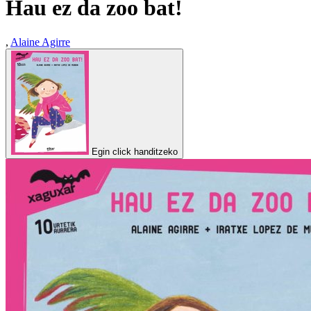
Hau ez da zoo bat!
,
Alaine Agirre
Egin click handitzeko