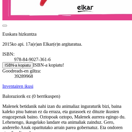
Euskara hizkuntza
2015ko api. 17a(e)an Elkar(e)n argitaratua.
ISBN:
978-84-9027-361-6
ISBN-a kopiatu!
ISBN-a kopiatu
Goodreads-en giltza:
39289968
Inventairen ikusi
Baloraziorik ez
(0 berrikuspen)
Malenek betidanik nahi izan du animaliaz inguraturik bizi, baina
kaleko pisu batean ez da erraza, eta gurasoek ez dituzte ikusten
eragozpenak baino. Oztopoak oztopo, Malenek aurrera egingo du.
Lehenengo, ikasgelako landare eta animaliak zainduz. Gero,
andereño Anak oparitutako arrain parea gobernatuz. Eta ondoren