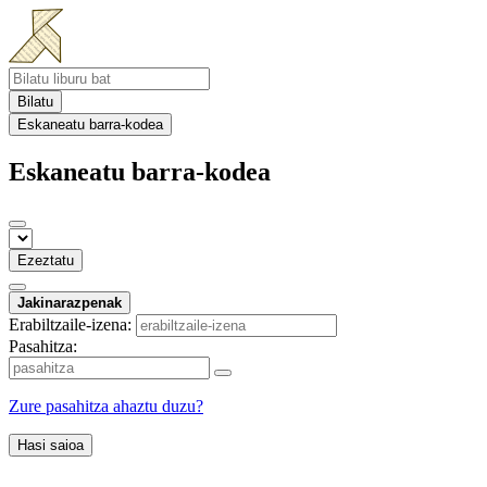
Bilatu
Eskaneatu barra-kodea
Eskaneatu barra-kodea
Ezeztatu
Jakinarazpenak
Erabiltzaile-izena:
Pasahitza:
Zure pasahitza ahaztu duzu?
Hasi saioa