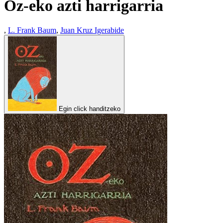
Oz-eko azti harrigarria
,
L. Frank Baum
,
Juan Kruz Igerabide
Egin click handitzeko