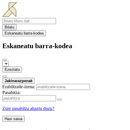
Bilatu
Eskaneatu barra-kodea
Eskaneatu barra-kodea
Ezeztatu
Jakinarazpenak
Erabiltzaile-izena:
Pasahitza:
Zure pasahitza ahaztu duzu?
Hasi saioa