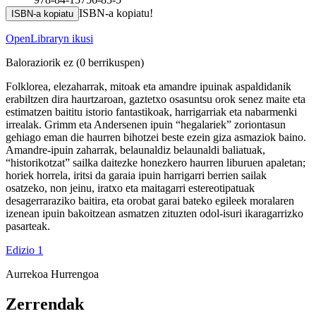
ISBN-a kopiatu!
ISBN-a kopiatu
OpenLibraryn ikusi
Baloraziorik ez
(0 berrikuspen)
Folklorea, elezaharrak, mitoak eta amandre ipuinak aspaldidanik
erabiltzen dira haurtzaroan, gaztetxo osasuntsu orok senez maite eta
estimatzen baititu istorio fantastikoak, harrigarriak eta nabarmenki
irrealak. Grimm eta Andersenen ipuin “hegalariek” zoriontasun
gehiago eman die haurren bihotzei beste ezein giza asmaziok baino.
Amandre-ipuin zaharrak, belaunaldiz belaunaldi baliatuak,
“historikotzat” sailka daitezke honezkero haurren liburuen apaletan;
horiek horrela, iritsi da garaia ipuin harrigarri berrien sailak
osatzeko, non jeinu, iratxo eta maitagarri estereotipatuak
desagerraraziko baitira, eta orobat garai bateko egileek moralaren
izenean ipuin bakoitzean asmatzen zituzten odol-isuri ikaragarrizko
pasarteak.
Edizio 1
Aurrekoa
Hurrengoa
Zerrendak