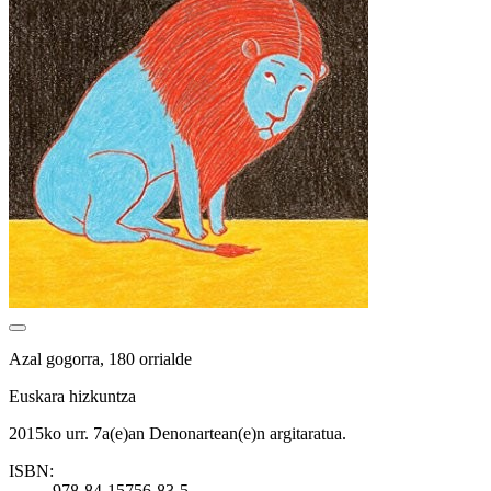
Azal gogorra, 180 orrialde
Euskara hizkuntza
2015ko urr. 7a(e)an Denonartean(e)n argitaratua.
ISBN:
978-84-15756-83-5