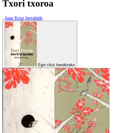
Txori txoroa
,
Juan Kruz Igerabide
Egin click handitzeko