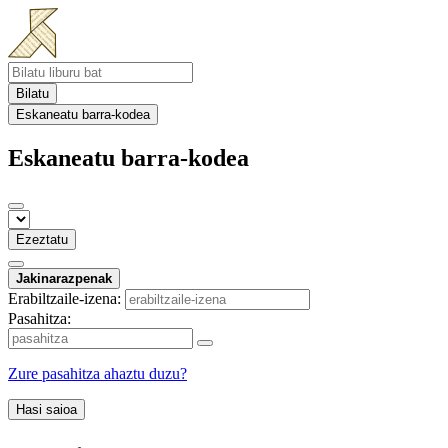
Bilatu
Eskaneatu barra-kodea
Eskaneatu barra-kodea
Ezeztatu
Jakinarazpenak
Erabiltzaile-izena:
Pasahitza:
Zure pasahitza ahaztu duzu?
Hasi saioa