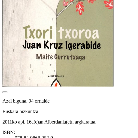
Azal biguna, 94 orrialde
Euskara hizkuntza
2011ko api. 16a(e)an Alberdania(e)n argitaratua.
ISBN:
978-84-9868-283-0