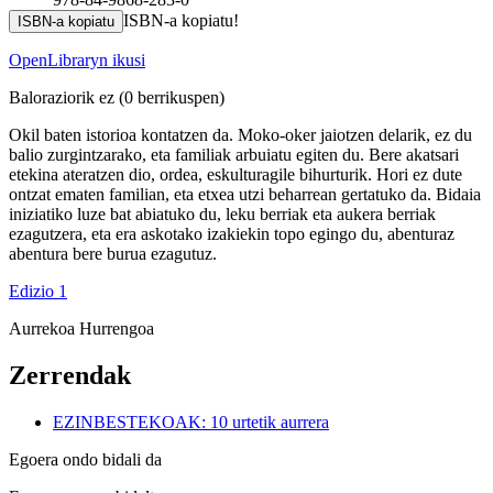
ISBN-a kopiatu!
ISBN-a kopiatu
OpenLibraryn ikusi
Baloraziorik ez
(0 berrikuspen)
Okil baten istorioa kontatzen da. Moko-oker jaiotzen delarik, ez du
balio zurgintzarako, eta familiak arbuiatu egiten du. Bere akatsari
etekina ateratzen dio, ordea, eskulturagile bihurturik. Hori ez dute
ontzat ematen familian, eta etxea utzi beharrean gertatuko da. Bidaia
iniziatiko luze bat abiatuko du, leku berriak eta aukera berriak
ezagutzera, eta era askotako izakiekin topo egingo du, abenturaz
abentura bere burua ezagutuz.
Edizio 1
Aurrekoa
Hurrengoa
Zerrendak
EZINBESTEKOAK: 10 urtetik aurrera
Egoera ondo bidali da