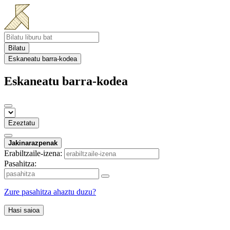
Bilatu
Eskaneatu barra-kodea
Eskaneatu barra-kodea
Ezeztatu
Jakinarazpenak
Erabiltzaile-izena:
Pasahitza:
Zure pasahitza ahaztu duzu?
Hasi saioa