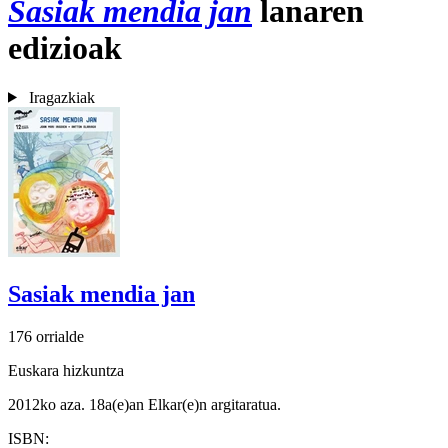
Sasiak mendia jan
lanaren
edizioak
Iragazkiak
Sasiak mendia jan
176 orrialde
Euskara hizkuntza
2012ko aza. 18a(e)an Elkar(e)n argitaratua.
ISBN: