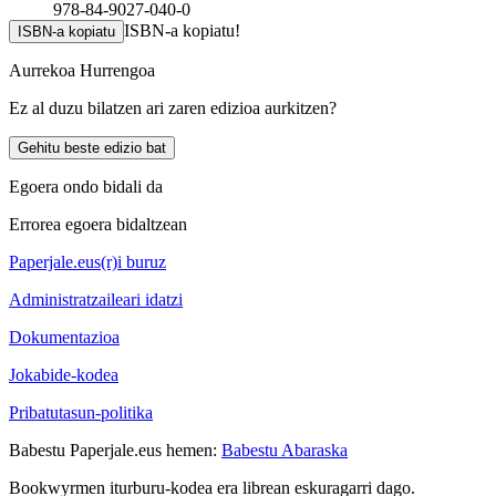
978-84-9027-040-0
ISBN-a kopiatu!
ISBN-a kopiatu
Aurrekoa
Hurrengoa
Ez al duzu bilatzen ari zaren edizioa aurkitzen?
Gehitu beste edizio bat
Egoera ondo bidali da
Errorea egoera bidaltzean
Paperjale.eus(r)i buruz
Administratzaileari idatzi
Dokumentazioa
Jokabide-kodea
Pribatutasun-politika
Babestu Paperjale.eus hemen:
Babestu Abaraska
Bookwyrmen iturburu-kodea era librean eskuragarri dago.