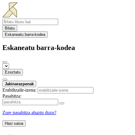
Bilatu
Eskaneatu barra-kodea
Eskaneatu barra-kodea
Ezeztatu
Jakinarazpenak
Erabiltzaile-izena:
Pasahitza:
Zure pasahitza ahaztu duzu?
Hasi saioa