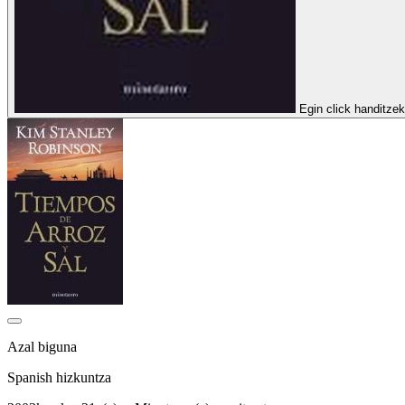
Egin click handitze
Azal biguna
Spanish hizkuntza