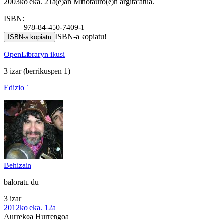
2003ko eka. 21a(e)an Minotauro(e)n argitaratua.
ISBN:
978-84-450-7409-1
ISBN-a kopiatu!
ISBN-a kopiatu
OpenLibraryn ikusi
3 izar
(berrikuspen 1)
Edizio 1
Behizain
baloratu du
3 izar
2012ko eka. 12a
Aurrekoa
Hurrengoa