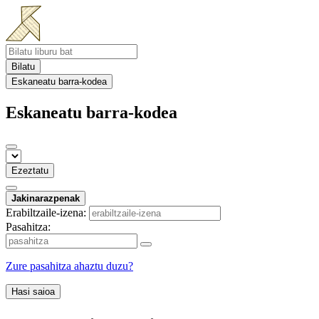
Bilatu
Eskaneatu barra-kodea
Eskaneatu barra-kodea
Ezeztatu
Jakinarazpenak
Erabiltzaile-izena:
Pasahitza:
Zure pasahitza ahaztu duzu?
Hasi saioa