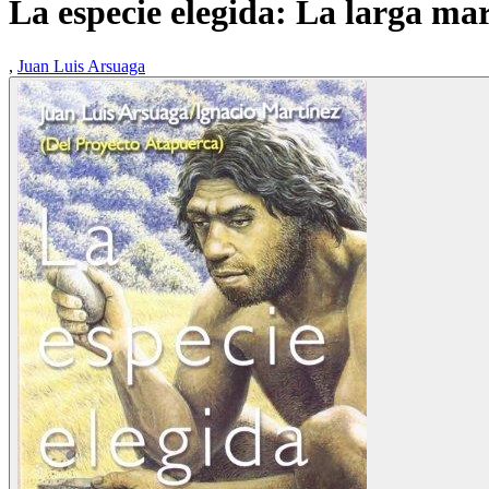
La especie elegida: La larga ma
,
Juan Luis Arsuaga