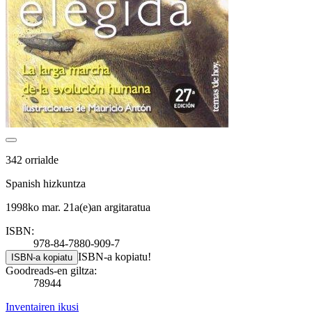
342 orrialde
Spanish hizkuntza
1998ko mar. 21a(e)an argitaratua
ISBN:
978-84-7880-909-7
ISBN-a kopiatu!
ISBN-a kopiatu
Goodreads-en giltza:
78944
Inventairen ikusi