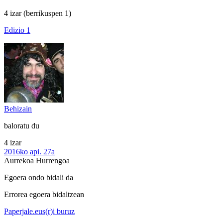
4 izar
(berrikuspen 1)
Edizio 1
Behizain
baloratu du
4 izar
2016ko api. 27a
Aurrekoa
Hurrengoa
Egoera ondo bidali da
Errorea egoera bidaltzean
Paperjale.eus(r)i buruz