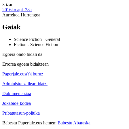
3 izar
2016ko api. 28a
Aurrekoa
Hurrengoa
Gaiak
Science Fiction - General
Fiction - Science Fiction
Egoera ondo bidali da
Errorea egoera bidaltzean
Paperjale.eus(r)i buruz
Administratzaileari idatzi
Dokumentazioa
Jokabide-kodea
Pribatutasun-politika
Babestu Paperjale.eus hemen:
Babestu Abaraska