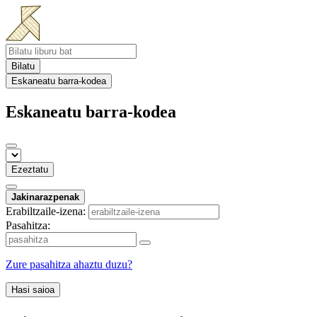
Bilatu
Eskaneatu barra-kodea
Eskaneatu barra-kodea
Ezeztatu
Jakinarazpenak
Erabiltzaile-izena:
Pasahitza:
Zure pasahitza ahaztu duzu?
Hasi saioa