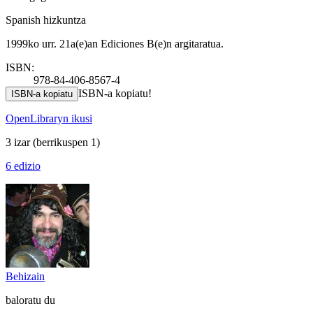
Spanish hizkuntza
1999ko urr. 21a(e)an Ediciones B(e)n argitaratua.
ISBN:
978-84-406-8567-4
ISBN-a kopiatu!
ISBN-a kopiatu
OpenLibraryn ikusi
3 izar
(berrikuspen 1)
6 edizio
Behizain
baloratu du