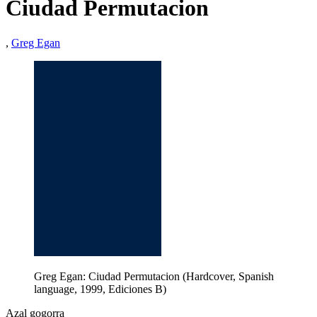
Ciudad Permutacion
,
Greg Egan
Greg Egan: Ciudad Permutacion (Hardcover, Spanish
language, 1999, Ediciones B)
Azal gogorra