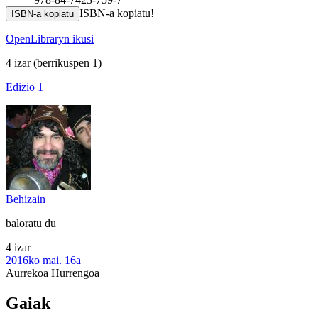
ISBN-a kopiatu!
ISBN-a kopiatu
OpenLibraryn ikusi
4 izar
(berrikuspen 1)
Edizio 1
Behizain
baloratu du
4 izar
2016ko mai. 16a
Aurrekoa
Hurrengoa
Gaiak