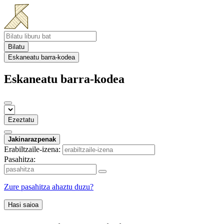
Bilatu
Eskaneatu barra-kodea
Eskaneatu barra-kodea
Ezeztatu
Jakinarazpenak
Erabiltzaile-izena:
Pasahitza:
Zure pasahitza ahaztu duzu?
Hasi saioa