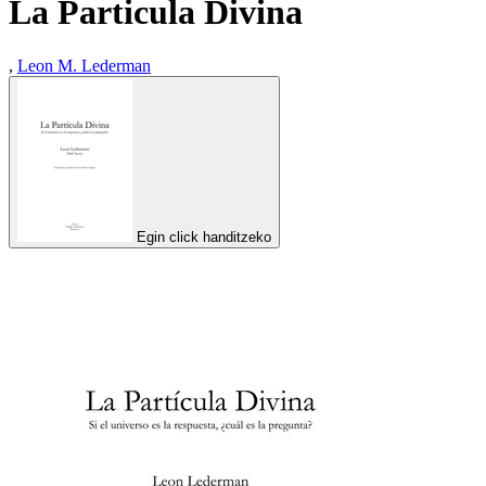
La Particula Divina
,
Leon M. Lederman
Egin click handitzeko