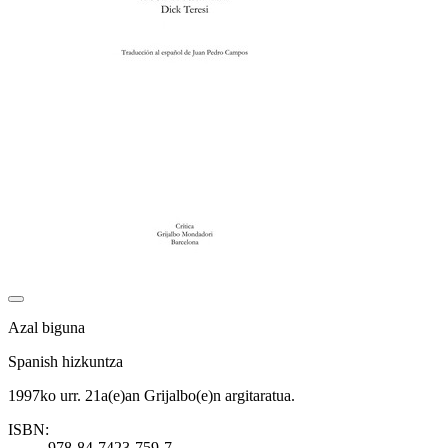
Azal biguna
Spanish hizkuntza
1997ko urr. 21a(e)an Grijalbo(e)n argitaratua.
ISBN:
978-84-7423-759-7