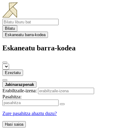
Bilatu
Eskaneatu barra-kodea
Eskaneatu barra-kodea
Ezeztatu
Jakinarazpenak
Erabiltzaile-izena:
Pasahitza:
Zure pasahitza ahaztu duzu?
Hasi saioa