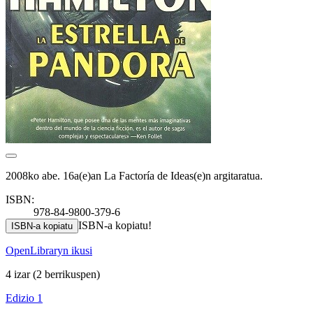
2008ko abe. 16a(e)an La Factoría de Ideas(e)n argitaratua.
ISBN:
978-84-9800-379-6
ISBN-a kopiatu!
ISBN-a kopiatu
OpenLibraryn ikusi
4 izar
(2 berrikuspen)
Edizio 1