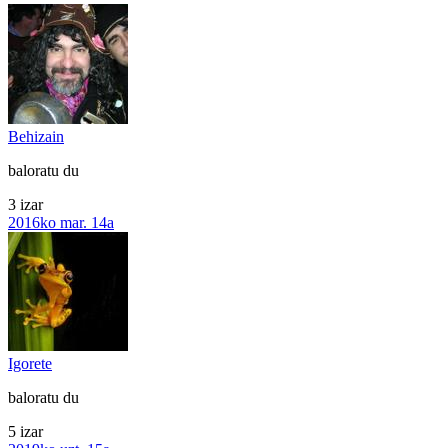
Behizain
baloratu du
3 izar
2016ko mar. 14a
Igorete
baloratu du
5 izar