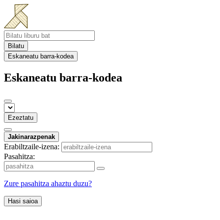
Bilatu
Eskaneatu barra-kodea
Eskaneatu barra-kodea
Ezeztatu
Jakinarazpenak
Erabiltzaile-izena:
Pasahitza:
Zure pasahitza ahaztu duzu?
Hasi saioa