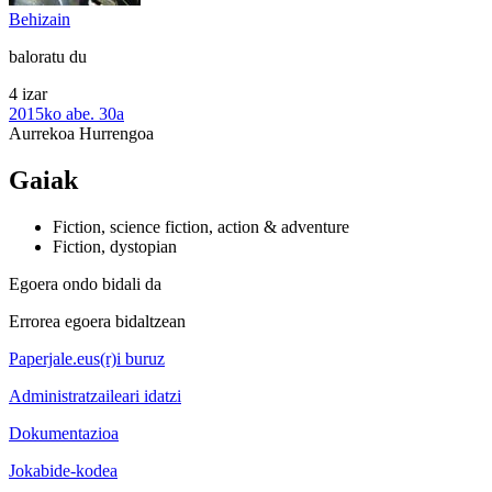
Behizain
baloratu du
4 izar
2015ko abe. 30a
Aurrekoa
Hurrengoa
Gaiak
Fiction, science fiction, action & adventure
Fiction, dystopian
Egoera ondo bidali da
Errorea egoera bidaltzean
Paperjale.eus(r)i buruz
Administratzaileari idatzi
Dokumentazioa
Jokabide-kodea