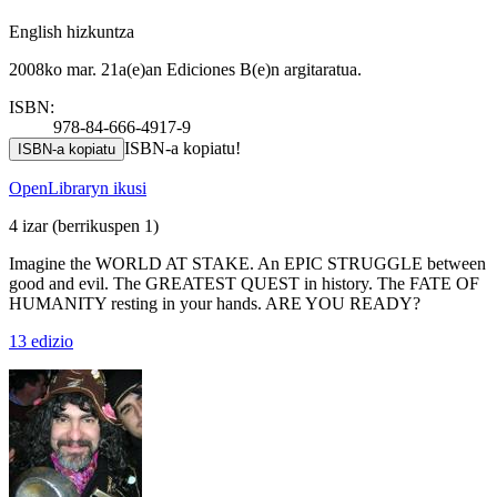
English hizkuntza
2008ko mar. 21a(e)an Ediciones B(e)n argitaratua.
ISBN:
978-84-666-4917-9
ISBN-a kopiatu!
ISBN-a kopiatu
OpenLibraryn ikusi
4 izar
(berrikuspen 1)
Imagine the WORLD AT STAKE. An EPIC STRUGGLE between
good and evil. The GREATEST QUEST in history. The FATE OF
HUMANITY resting in your hands. ARE YOU READY?
13 edizio