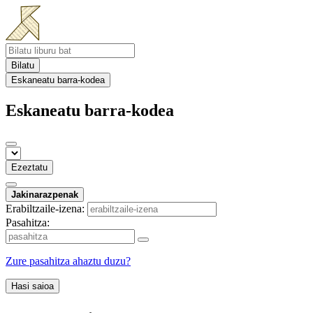
Bilatu
Eskaneatu barra-kodea
Eskaneatu barra-kodea
Ezeztatu
Jakinarazpenak
Erabiltzaile-izena:
Pasahitza:
Zure pasahitza ahaztu duzu?
Hasi saioa