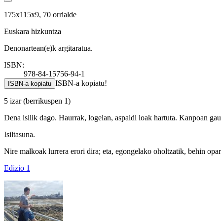
175x115x9, 70 orrialde
Euskara hizkuntza
Denonartean(e)k argitaratua.
ISBN:
978-84-15756-94-1
ISBN-a kopiatu!
ISBN-a kopiatu
5 izar
(berrikuspen 1)
Dena isilik dago. Haurrak, logelan, aspaldi loak hartuta. Kanpoan gaua
Isiltasuna.
Nire malkoak lurrera erori dira; eta, egongelako oholtzatik, behin opar
Edizio 1