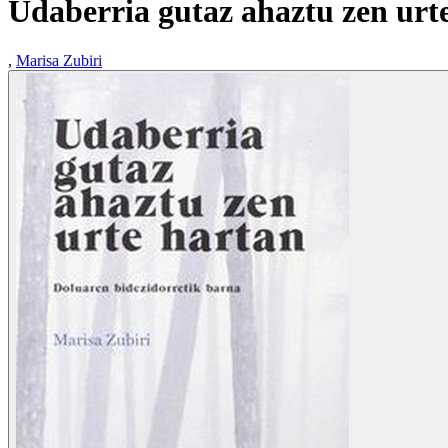
Udaberria gutaz ahaztu zen urt
,
Marisa Zubiri