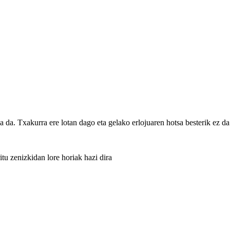
 da. Txakurra ere lotan dago eta gelako erlojuaren hotsa besterik ez da
itu zenizkidan lore horiak hazi dira