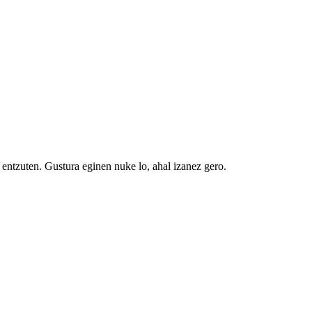
 entzuten. Gustura eginen nuke lo, ahal izanez gero.