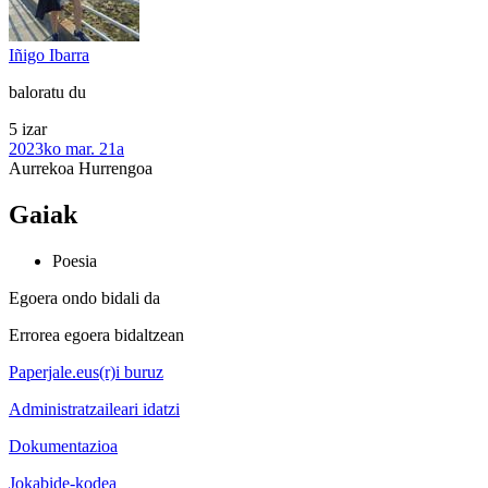
Iñigo Ibarra
baloratu du
5 izar
2023ko mar. 21a
Aurrekoa
Hurrengoa
Gaiak
Poesia
Egoera ondo bidali da
Errorea egoera bidaltzean
Paperjale.eus(r)i buruz
Administratzaileari idatzi
Dokumentazioa
Jokabide-kodea