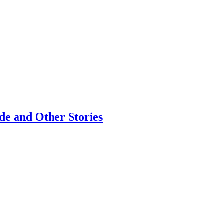
de and Other Stories